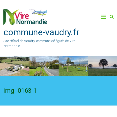
Skip
to
content
commune-vaudry.fr
Site officiel de Vaudry, commune déléguée de Vire
Normandie.
img_0163-1