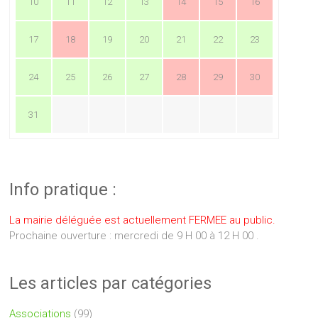
10
11
12
13
14
15
16
17
18
19
20
21
22
23
24
25
26
27
28
29
30
31
Info pratique :
La mairie déléguée est actuellement FERMEE au public.
Prochaine ouverture : mercredi de 9 H 00 à 12 H 00 .
Les articles par catégories
Associations
(99)