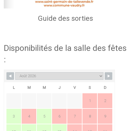
Guide des sorties
Disponibilités de la salle des fêtes
:
L
M
M
J
V
S
D
1
2
3
4
5
6
7
8
9