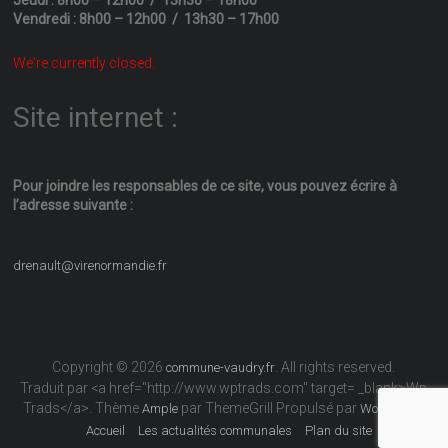
Vendredi : 8h00 – 12h00 / 13h30 – 17h00
We're currently closed.
Site internet :
Pour joindre les responsables
de ce site, vous pouvez écrire
à
l’adresse suivante :
drenault@virenormandie.fr
Copyright © 2026
. All rights reserved.
commune-vaudry.fr
Traduit par <a href="http://www.wptrads.com" target= _blank>Wp
Trads</a>. Thème
par ThemeGrill Propulsé par
Ample
WordPress
Accueil
Les actualités communales
Plan du site