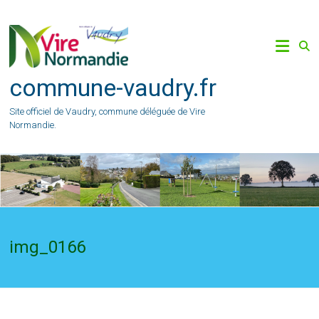
Skip
to
content
commune-vaudry.fr
Site officiel de Vaudry, commune déléguée de Vire
Normandie.
img_0166