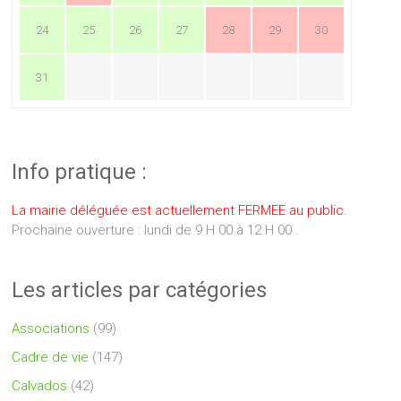
24
25
26
27
28
29
30
31
Info pratique :
La mairie déléguée est actuellement FERMEE au public.
Prochaine ouverture : lundi de 9 H 00 à 12 H 00 .
Les articles par catégories
Associations
(99)
Cadre de vie
(147)
Calvados
(42)