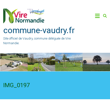
Skip
to
content
commune-vaudry.fr
Site officiel de Vaudry, commune déléguée de Vire
Normandie.
IMG_0197