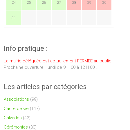
24
25
26
27
28
29
30
31
Info pratique :
La mairie déléguée est actuellement FERMEE au public.
Prochaine ouverture : lundi de 9 H 00 à 12 H 00 .
Les articles par catégories
Associations
(99)
Cadre de vie
(147)
Calvados
(42)
Cérémonies
(30)