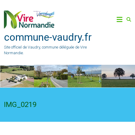
Skip
to
content
commune-vaudry.fr
Site officiel de Vaudry, commune déléguée de Vire
Normandie.
IMG_0219