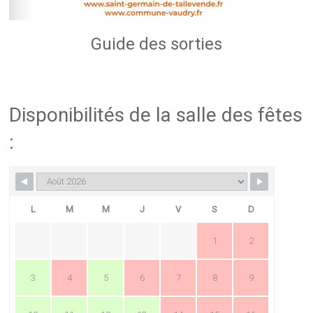
Guide des sorties
Disponibilités de la salle des fêtes
:
L
M
M
J
V
S
D
1
2
3
4
5
6
7
8
9