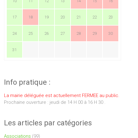
10
11
12
13
14
15
16
17
18
19
20
21
22
23
24
25
26
27
28
29
30
31
Info pratique :
La mairie déléguée est actuellement FERMEE au public.
Prochaine ouverture : jeudi de 14 H 00 à 16 H 30 .
Les articles par catégories
Associations
(99)