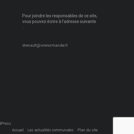
Pour joindre les responsables
de ce site,
vous pouvez écrire
à l’adresse suivante
:
drenault@virenormandie.fr
dPress
Accueil
Les actualités communales
Plan du site