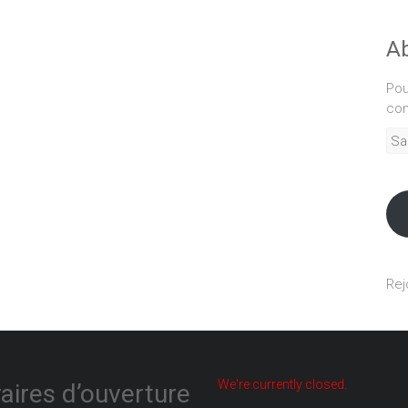
Ab
Pou
com
Sais
adr
mél
Rej
We're currently closed.
aires d’ouverture