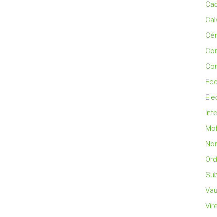
Cad
Cal
Cé
Co
Con
Eco
Ele
Int
Mob
No
Ord
Sub
Vau
Vir