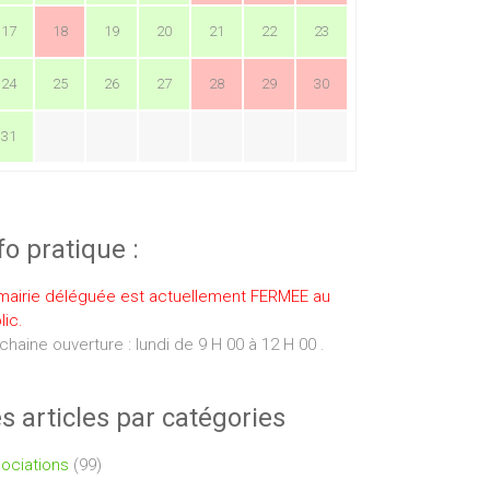
17
18
19
20
21
22
23
24
25
26
27
28
29
30
31
fo pratique :
mairie déléguée est actuellement FERMEE au
lic.
chaine ouverture : lundi de 9 H 00 à 12 H 00 .
s articles par catégories
ociations
(99)