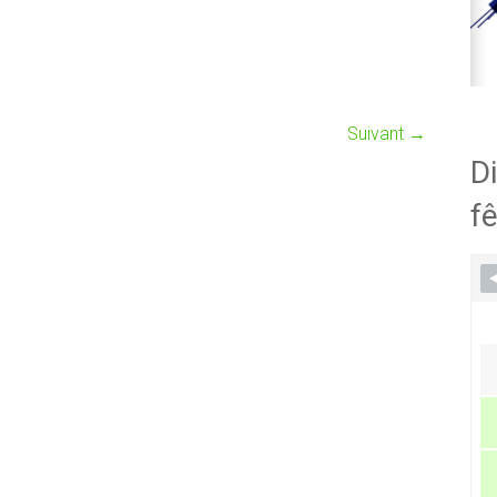
Suivant →
Di
fê