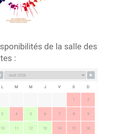
sponibilités de la salle des
tes :
L
M
M
J
V
S
D
1
2
3
4
5
6
7
8
9
10
11
12
13
14
15
16