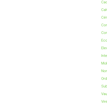
Cad
Cal
Cé
Co
Con
Eco
Ele
Int
Mob
No
Ord
Sub
Vau
Vir