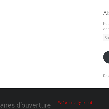
Ab
Pou
com
Sais
adr
mél
Rej
We're currently closed.
aires d’ouverture