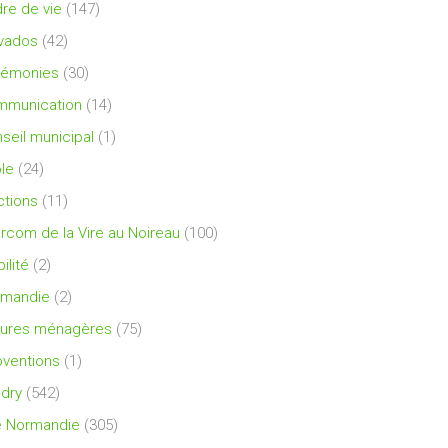
re de vie
(147)
vados
(42)
rémonies
(30)
mmunication
(14)
seil municipal
(1)
le
(24)
ctions
(11)
ercom de la Vire au Noireau
(100)
ilité
(2)
rmandie
(2)
ures ménagères
(75)
ventions
(1)
dry
(542)
e Normandie
(305)