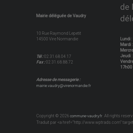
de 
Mairie déléguée de Vaudry
dél
10 Rue Raymond Lepetit
14500 Vire Normandie
Lundi 
Mardi 
Mercre
Jeudi 
Tél :
02.31.68.04.17
Vendre
Fax :
02.31.68.88.72
17h00
Adresse de messagerie :
mairie.vaudry@virenormandie.fr
Copyright © 2026
. All rights reser
commune-vaudry.fr
Traduit par <a href="http://www.wptrads.com" tar