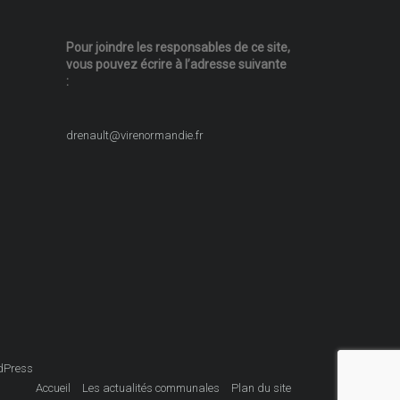
Pour joindre les responsables
de ce site,
vous pouvez écrire
à l’adresse suivante
:
drenault@virenormandie.fr
dPress
Accueil
Les actualités communales
Plan du site