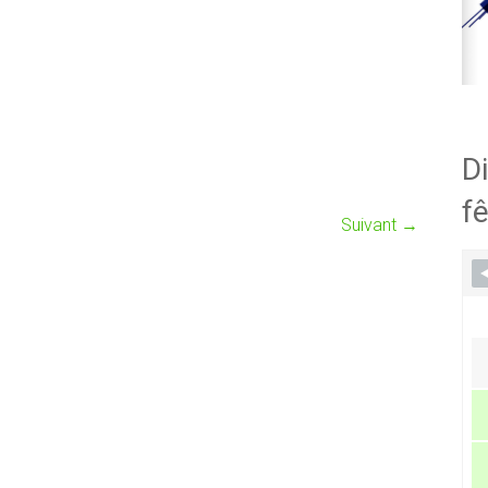
Di
fê
Suivant →