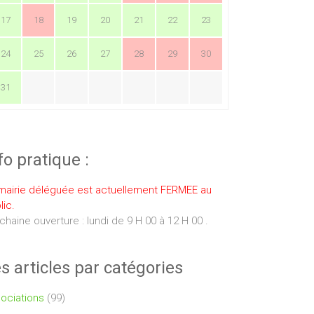
17
18
19
20
21
22
23
24
25
26
27
28
29
30
31
fo pratique :
mairie déléguée est actuellement FERMEE au
lic.
chaine ouverture : lundi de 9 H 00 à 12 H 00 .
s articles par catégories
ociations
(99)