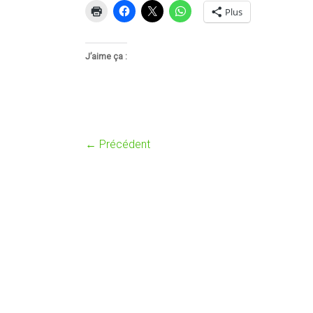
Plus
J’aime ça :
← Précédent