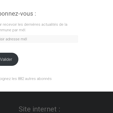
onnez-vous :
r recevoir les dernières actualités de la
mune par mél.
ir
esse
Valider
oignez les 882 autres abonnés
Site internet :