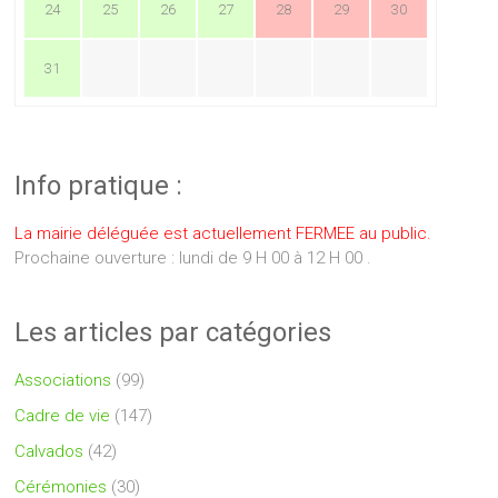
24
25
26
27
28
29
30
31
Info pratique :
La mairie déléguée est actuellement FERMEE au public.
Prochaine ouverture : lundi de 9 H 00 à 12 H 00 .
Les articles par catégories
Associations
(99)
Cadre de vie
(147)
Calvados
(42)
Cérémonies
(30)