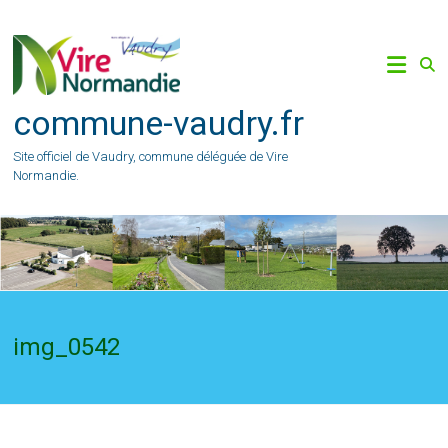
Skip
to
content
commune-vaudry.fr
Site officiel de Vaudry, commune déléguée de Vire
Normandie.
img_0542