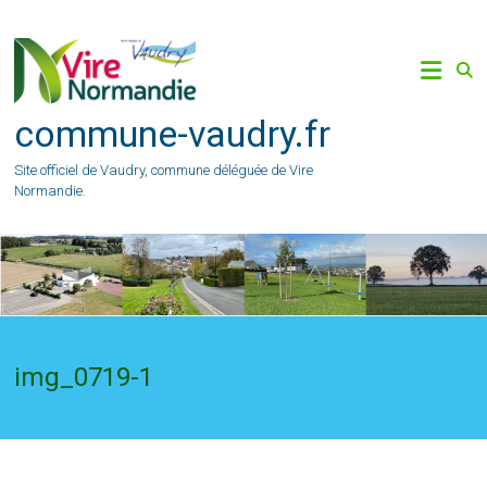
Skip
to
content
commune-vaudry.fr
Site officiel de Vaudry, commune déléguée de Vire
Normandie.
img_0719-1