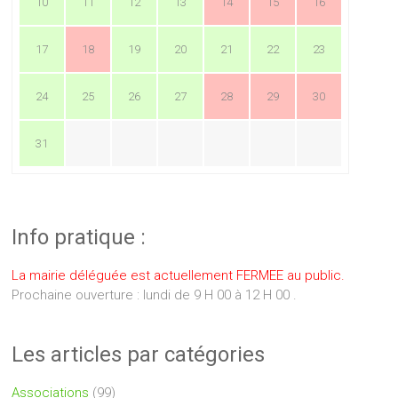
10
11
12
13
14
15
16
17
18
19
20
21
22
23
24
25
26
27
28
29
30
31
Info pratique :
La mairie déléguée est actuellement FERMEE au public.
Prochaine ouverture : lundi de 9 H 00 à 12 H 00 .
Les articles par catégories
Associations
(99)