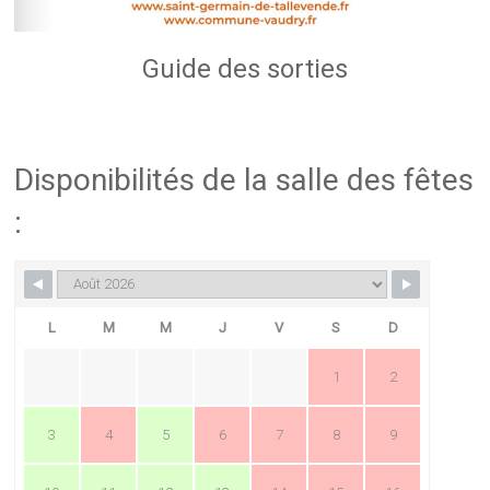
Guide des sorties
Disponibilités de la salle des fêtes
:
L
M
M
J
V
S
D
1
2
3
4
5
6
7
8
9