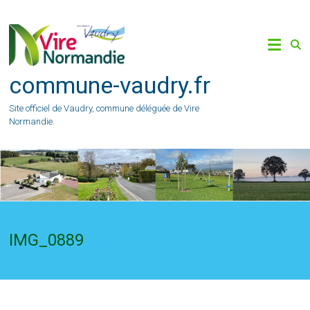
Skip
to
content
commune-vaudry.fr
Site officiel de Vaudry, commune déléguée de Vire
Normandie.
IMG_0889