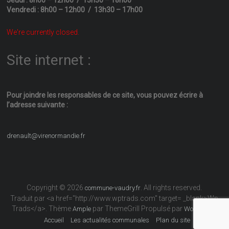
Vendredi : 8h00 – 12h00 / 13h30 – 17h00
We're currently closed.
Site internet :
Pour joindre les responsables
de ce site, vous pouvez écrire
à
l’adresse suivante :
drenault@virenormandie.fr
Copyright © 2026
. All rights reserved.
commune-vaudry.fr
Traduit par <a href="http://www.wptrads.com" target= _blank>Wp
Trads</a>. Thème
par ThemeGrill Propulsé par
Ample
WordPress
Accueil
Les actualités communales
Plan du site