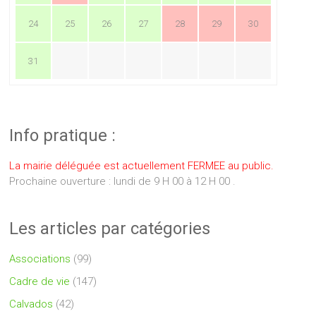
24
25
26
27
28
29
30
31
Info pratique :
La mairie déléguée est actuellement FERMEE au public.
Prochaine ouverture : lundi de 9 H 00 à 12 H 00 .
Les articles par catégories
Associations
(99)
Cadre de vie
(147)
Calvados
(42)