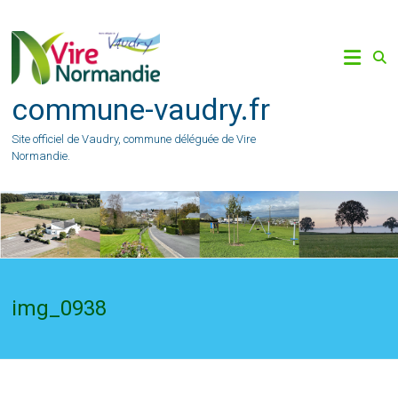
Skip
to
content
commune-vaudry.fr
Site officiel de Vaudry, commune déléguée de Vire
Normandie.
img_0938