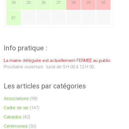
24
25
26
27
28
29
30
31
Info pratique :
La mairie déléguée est actuellement FERMEE au public.
Prochaine ouverture : lundi de 9 H 00 à 12 H 00 .
Les articles par catégories
Associations
(99)
Cadre de vie
(147)
Calvados
(42)
Cérémonies
(30)