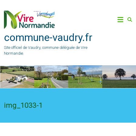
Skip
to
content
commune-vaudry.fr
Site officiel de Vaudry, commune déléguée de Vire
Normandie.
img_1033-1