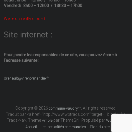
Vendredi : 8h00 – 12h00 / 13h30 – 17h00
We're currently closed.
Site internet :
Pour joindre les responsables
de ce site, vous pouvez écrire
à
l’adresse suivante :
drenault@virenormandie.fr
Copyright © 2026
. All rights reserved.
commune-vaudry.fr
Traduit par <a href="http://www.wptrads.com" target= _blank>Wp
Trads</a>. Thème
par ThemeGrill Propulsé par
Ample
WordPress
Accueil
Les actualités communales
Plan du site