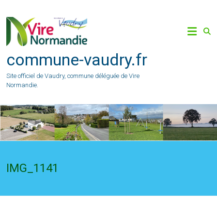
Skip
to
content
commune-vaudry.fr
Site officiel de Vaudry, commune déléguée de Vire
Normandie.
IMG_1141