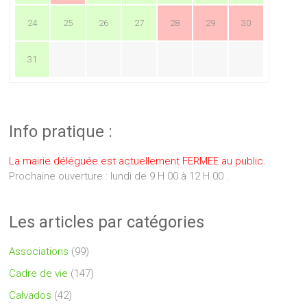
24
25
26
27
28
29
30
31
Info pratique :
La mairie déléguée est actuellement FERMEE au public.
Prochaine ouverture : lundi de 9 H 00 à 12 H 00 .
Les articles par catégories
Associations
(99)
Cadre de vie
(147)
Calvados
(42)