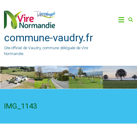
Skip
to
content
commune-vaudry.fr
Site officiel de Vaudry, commune déléguée de Vire
Normandie.
IMG_1143