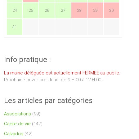
24
25
26
27
28
29
30
31
Info pratique :
La mairie déléguée est actuellement FERMEE au public.
Prochaine ouverture : lundi de 9 H 00 à 12 H 00 .
Les articles par catégories
Associations
(99)
Cadre de vie
(147)
Calvados
(42)