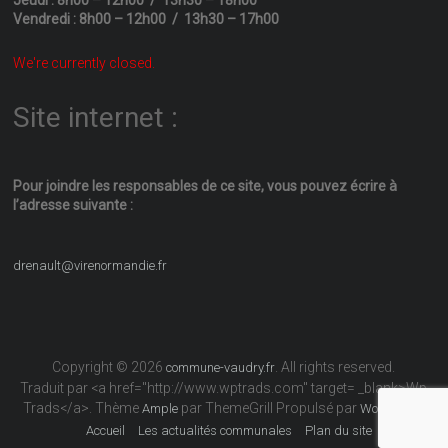
Vendredi : 8h00 – 12h00 / 13h30 – 17h00
We're currently closed.
Site internet :
Pour joindre les responsables
de ce site, vous pouvez écrire
à
l’adresse suivante :
drenault@virenormandie.fr
Copyright © 2026
. All rights reserved.
commune-vaudry.fr
Traduit par <a href="http://www.wptrads.com" target= _blank>Wp
Trads</a>. Thème
par ThemeGrill Propulsé par
Ample
WordPress
Accueil
Les actualités communales
Plan du site