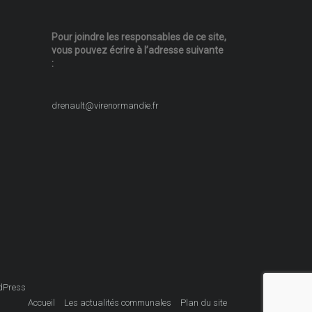
Pour joindre les responsables
de ce site,
vous pouvez écrire
à l’adresse suivante
:
drenault@virenormandie.fr
dPress
Accueil
Les actualités communales
Plan du site