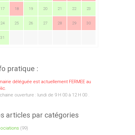
17
18
19
20
21
22
23
24
25
26
27
28
29
30
31
fo pratique :
mairie déléguée est actuellement FERMEE au
lic.
chaine ouverture : lundi de 9 H 00 à 12 H 00 .
s articles par catégories
ociations
(99)