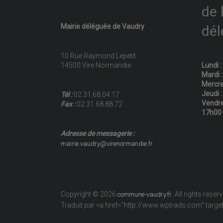
de 
Mairie déléguée de Vaudry
dél
10 Rue Raymond Lepetit
14500 Vire Normandie
Lundi 
Mardi 
Mercre
Jeudi 
Tél :
02.31.68.04.17
Vendre
Fax :
02.31.68.88.72
17h00
Adresse de messagerie :
mairie.vaudry@virenormandie.fr
Copyright © 2026
. All rights reser
commune-vaudry.fr
Traduit par <a href="http://www.wptrads.com" tar