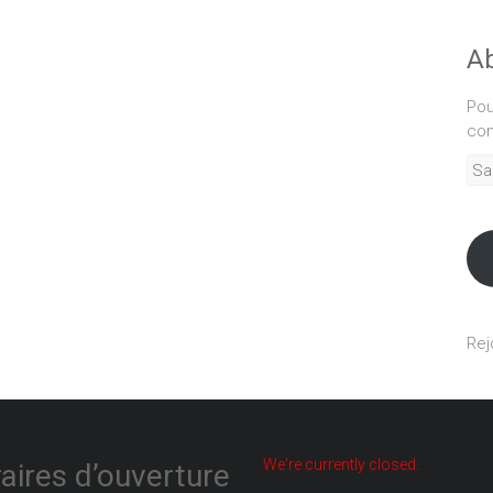
Ab
Pou
com
Sais
adr
mél
Rej
We're currently closed.
aires d’ouverture