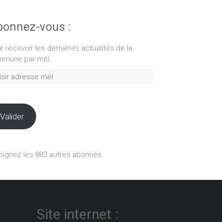
onnez-vous :
r recevoir les dernières actualités de la
mune par mél.
ir
esse
Valider
oignez les 882 autres abonnés
Site internet :