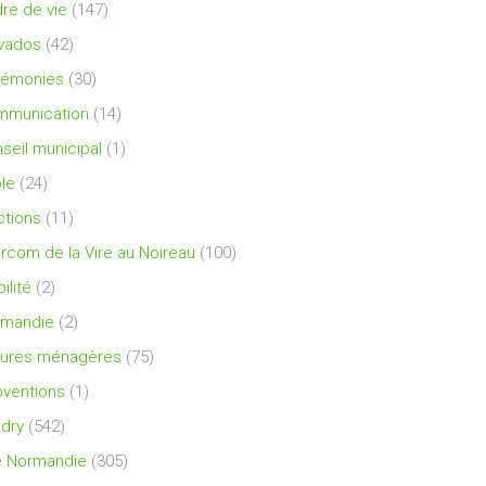
re de vie
(147)
vados
(42)
rémonies
(30)
mmunication
(14)
seil municipal
(1)
le
(24)
ctions
(11)
ercom de la Vire au Noireau
(100)
ilité
(2)
rmandie
(2)
ures ménagères
(75)
ventions
(1)
dry
(542)
e Normandie
(305)