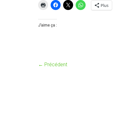
Plus
J’aime ça :
← Précédent