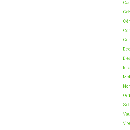
Cad
Cal
Cé
Co
Con
Eco
Ele
Int
Mob
No
Ord
Sub
Vau
Vir