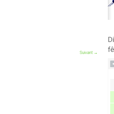
Di
fê
Suivant →