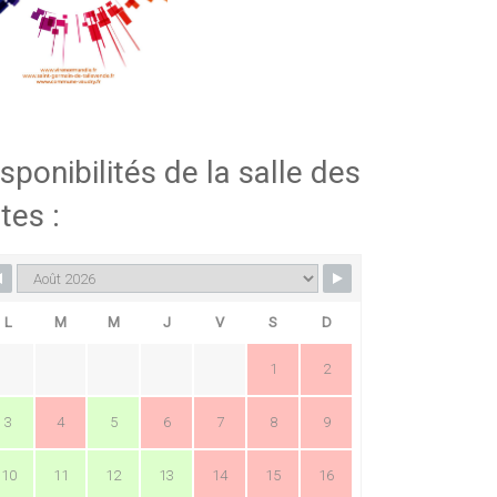
sponibilités de la salle des
tes :
L
M
M
J
V
S
D
1
2
3
4
5
6
7
8
9
10
11
12
13
14
15
16