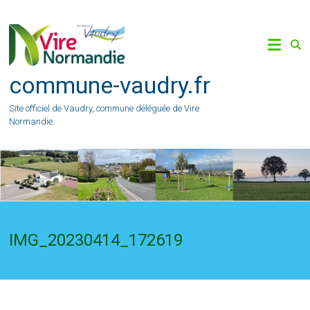
Skip
to
content
commune-vaudry.fr
Site officiel de Vaudry, commune déléguée de Vire
Normandie.
IMG_20230414_172619