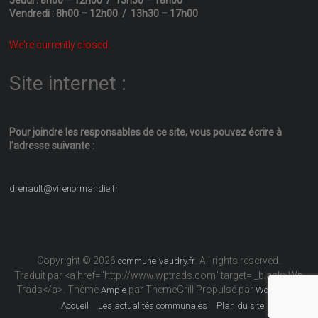
Vendredi : 8h00 – 12h00 / 13h30 – 17h00
We're currently closed.
Site internet :
Pour joindre les responsables
de ce site, vous pouvez écrire
à
l’adresse suivante :
drenault@virenormandie.fr
Copyright © 2026
. All rights reserved.
commune-vaudry.fr
Traduit par <a href="http://www.wptrads.com" target= _blank>Wp
Trads</a>. Thème
par ThemeGrill Propulsé par
Ample
WordPress
Accueil
Les actualités communales
Plan du site