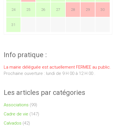
24
25
26
27
28
29
30
31
Info pratique :
La mairie déléguée est actuellement FERMEE au public.
Prochaine ouverture : lundi de 9 H 00 à 12 H 00 .
Les articles par catégories
Associations
(99)
Cadre de vie
(147)
Calvados
(42)