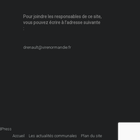
Pour joindre les responsables
de ce site,
vous pouvez écrire
à l’adresse suivante
:
drenault@virenormandie.fr
dPress
Accueil
Les actualités communales
Plan du site