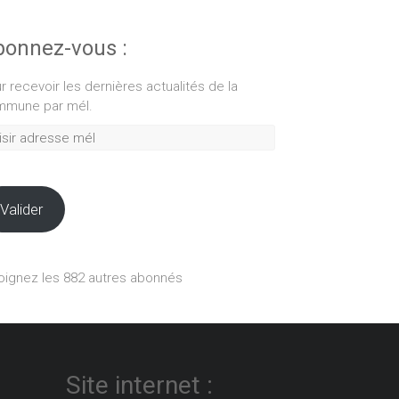
onnez-vous :
r recevoir les dernières actualités de la
mune par mél.
ir
esse
Valider
oignez les 882 autres abonnés
Site internet :