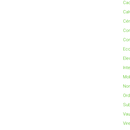
Cad
Cal
Cé
Co
Con
Eco
Ele
Int
Mob
No
Ord
Sub
Vau
Vir