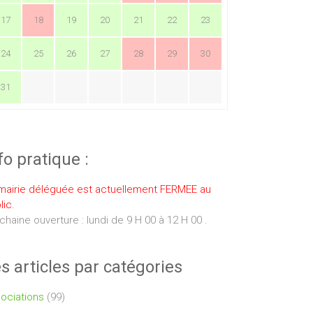
17
18
19
20
21
22
23
24
25
26
27
28
29
30
31
fo pratique :
mairie déléguée est actuellement FERMEE au
lic.
chaine ouverture : lundi de 9 H 00 à 12 H 00 .
s articles par catégories
ociations
(99)