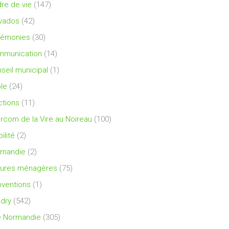
re de vie
(147)
vados
(42)
rémonies
(30)
mmunication
(14)
seil municipal
(1)
le
(24)
ctions
(11)
ercom de la Vire au Noireau
(100)
ilité
(2)
rmandie
(2)
ures ménagères
(75)
ventions
(1)
dry
(542)
e Normandie
(305)