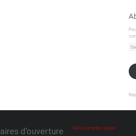
Ab
Pou
com
Sais
adr
mél
Rej
We're currently closed.
aires d’ouverture