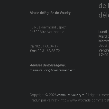
de 
Mairie déléguée de Vaudry
dél
10 Rue Raymond Lepetit
14500 Vire Normandie
Lundi 
Mardi 
Mercre
Jeudi 
Tél :
02.31.68.04.17
Vendre
Fax :
02.31.68.88.72
17h00
Adresse de messagerie :
mairie.vaudry@virenormandie.fr
Copyright © 2026
. All rights reser
commune-vaudry.fr
Traduit par <a href="http://www.wptrads.com" tar