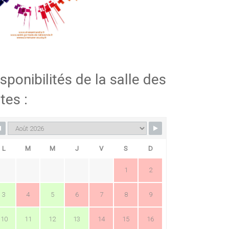
sponibilités de la salle des
tes :
L
M
M
J
V
S
D
1
2
3
4
5
6
7
8
9
10
11
12
13
14
15
16