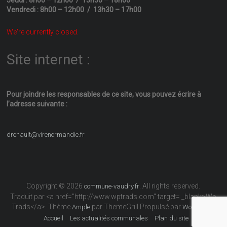
Vendredi : 8h00 – 12h00 / 13h30 – 17h00
We're currently closed.
Site internet :
Pour joindre les responsables
de ce site, vous pouvez écrire
à
l’adresse suivante :
drenault@virenormandie.fr
Copyright © 2026
. All rights reserved.
commune-vaudry.fr
Traduit par <a href="http://www.wptrads.com" target= _blank>Wp
Trads</a>. Thème
par ThemeGrill Propulsé par
Ample
WordPress
Accueil
Les actualités communales
Plan du site