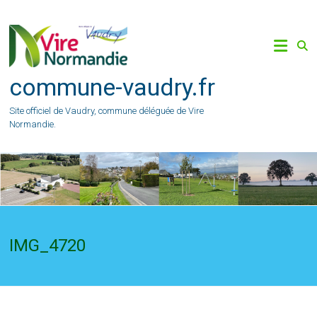
Skip
to
content
commune-vaudry.fr
Site officiel de Vaudry, commune déléguée de Vire
Normandie.
IMG_4720