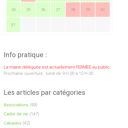
24
25
26
27
28
29
30
31
Info pratique :
La mairie déléguée est actuellement FERMEE au public.
Prochaine ouverture : lundi de 9 H 00 à 12 H 00 .
Les articles par catégories
Associations
(99)
Cadre de vie
(147)
Calvados
(42)