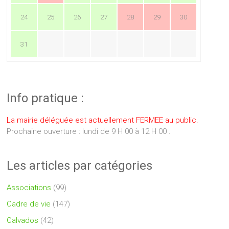
24
25
26
27
28
29
30
31
Info pratique :
La mairie déléguée est actuellement FERMEE au public.
Prochaine ouverture : lundi de 9 H 00 à 12 H 00 .
Les articles par catégories
Associations
(99)
Cadre de vie
(147)
Calvados
(42)