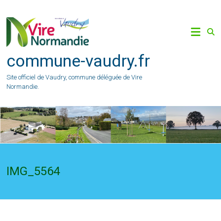
Skip
to
content
commune-vaudry.fr
Site officiel de Vaudry, commune déléguée de Vire
Normandie.
IMG_5564