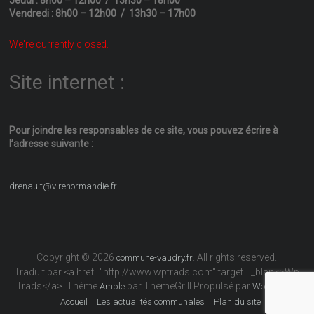
Vendredi : 8h00 – 12h00 / 13h30 – 17h00
We're currently closed.
Site internet :
Pour joindre les responsables
de ce site, vous pouvez écrire
à
l’adresse suivante :
drenault@virenormandie.fr
Copyright © 2026
. All rights reserved.
commune-vaudry.fr
Traduit par <a href="http://www.wptrads.com" target= _blank>Wp
Trads</a>. Thème
par ThemeGrill Propulsé par
Ample
WordPress
Accueil
Les actualités communales
Plan du site