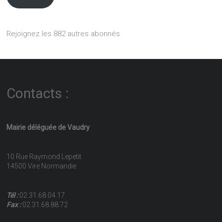
Rejoignez les 882 autres abonnés
Contacts :
Mairie déléguée de Vaudry
10 Rue Raymond Lepetit
14500 Vire Normandie
Tél :
02.31.68.04.17
Fax :
02.31.68.88.72