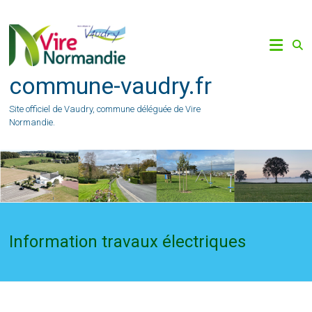
Skip
to
content
commune-vaudry.fr
Site officiel de Vaudry, commune déléguée de Vire
Normandie.
Information travaux électriques