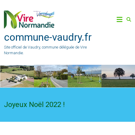
Skip
to
content
commune-vaudry.fr
Site officiel de Vaudry, commune déléguée de Vire
Normandie.
Joyeux Noël 2022 !