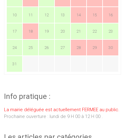
10
11
12
13
14
15
16
17
18
19
20
21
22
23
24
25
26
27
28
29
30
31
Info pratique :
La mairie déléguée est actuellement FERMEE au public.
Prochaine ouverture : lundi de 9 H 00 à 12 H 00 .
Les articles par catégories