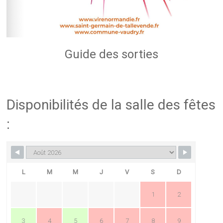
Guide des sorties
Disponibilités de la salle des fêtes
:
L
M
M
J
V
S
D
1
2
3
4
5
6
7
8
9