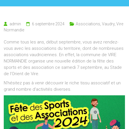
admin
6 septembre 2024
Associations
,
Vaudry
,
Vire
Normandie
Comme tous les ans, début septembre, vous avez rendez-
vous avec les associations du territoire, dont de nombreuses
associations vaudriciennes. En effet, la commune de VIRE
NORMANDIE organise une nouvelle édition de la fête des
sports et des association ce samedi 7 septembre, au Stade
de l’Orient de Vire.
N’hésitez pas à venir découvrir le riche tissu associatif et un
grand nombre d’activités diverses.