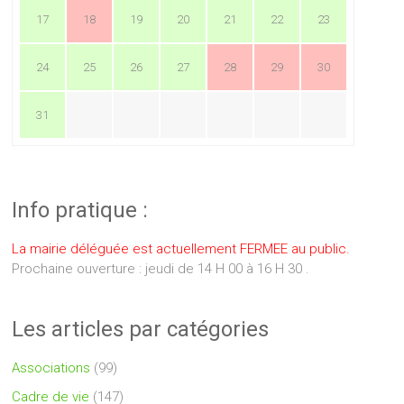
17
18
19
20
21
22
23
24
25
26
27
28
29
30
31
Info pratique :
La mairie déléguée est actuellement FERMEE au public.
Prochaine ouverture : jeudi de 14 H 00 à 16 H 30 .
Les articles par catégories
Associations
(99)
Cadre de vie
(147)