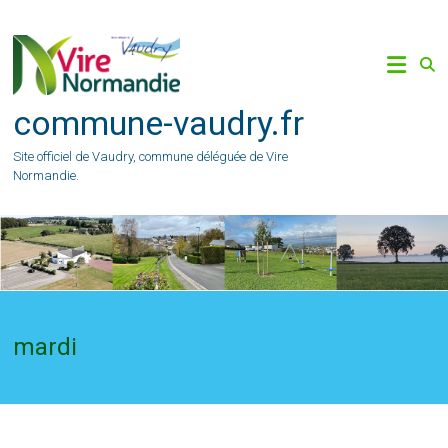
Skip
to
content
commune-vaudry.fr
Site officiel de Vaudry, commune déléguée de Vire
Normandie.
mardi