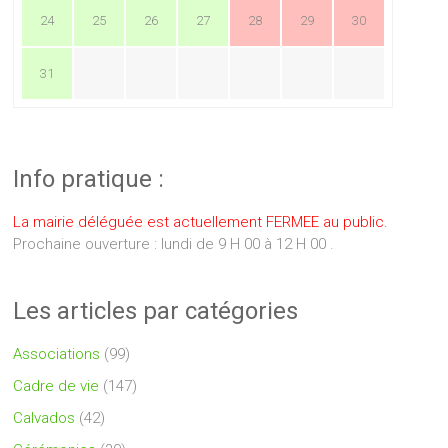
24
25
26
27
28
29
30
31
Info pratique :
La mairie déléguée est actuellement FERMEE au public.
Prochaine ouverture : lundi de 9 H 00 à 12 H 00 .
Les articles par catégories
Associations
(99)
Cadre de vie
(147)
Calvados
(42)