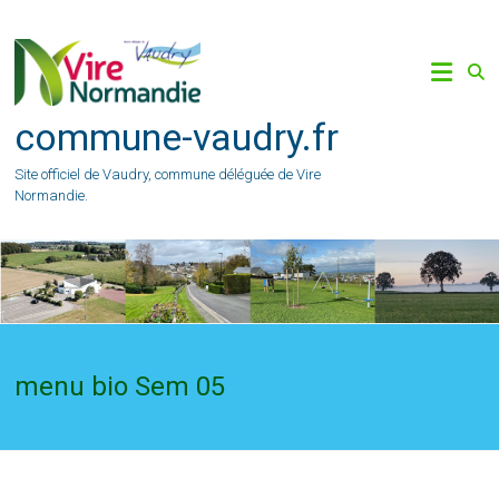
Skip
to
content
commune-vaudry.fr
Site officiel de Vaudry, commune déléguée de Vire
Normandie.
menu bio Sem 05