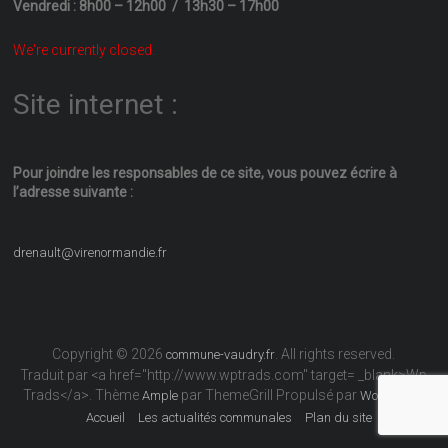
Vendredi : 8h00 – 12h00 / 13h30 – 17h00
We're currently closed.
Site internet :
Pour joindre les responsables
de ce site, vous pouvez écrire
à
l’adresse suivante :
drenault@virenormandie.fr
Copyright © 2026
. All rights reserved.
commune-vaudry.fr
Traduit par <a href="http://www.wptrads.com" target= _blank>Wp
Trads</a>. Thème
par ThemeGrill Propulsé par
Ample
WordPress
Accueil
Les actualités communales
Plan du site