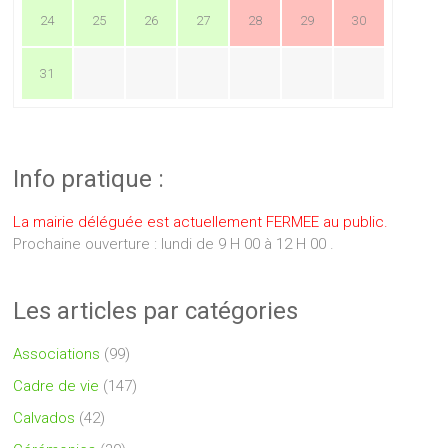
24
25
26
27
28
29
30
31
Info pratique :
La mairie déléguée est actuellement FERMEE au public.
Prochaine ouverture : lundi de 9 H 00 à 12 H 00 .
Les articles par catégories
Associations
(99)
Cadre de vie
(147)
Calvados
(42)