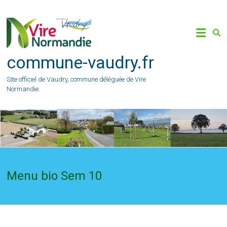
Skip
to
content
commune-vaudry.fr
Site officiel de Vaudry, commune déléguée de Vire
Normandie.
Menu bio Sem 10