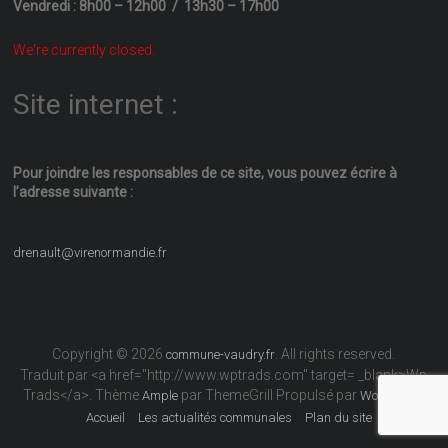
Vendredi : 8h00 – 12h00 / 13h30 – 17h00
We're currently closed.
Site internet :
Pour joindre les responsables
de ce site, vous pouvez écrire
à
l’adresse suivante :
drenault@virenormandie.fr
Copyright © 2026
. All rights reserved.
commune-vaudry.fr
Traduit par <a href="http://www.wptrads.com" target= _blank>Wp
Trads</a>. Thème
par ThemeGrill Propulsé par
Ample
WordPress
Accueil
Les actualités communales
Plan du site