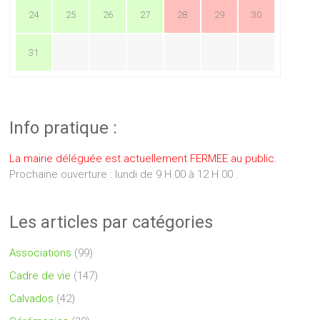
24
25
26
27
28
29
30
31
Info pratique :
La mairie déléguée est actuellement FERMEE au public.
Prochaine ouverture : lundi de 9 H 00 à 12 H 00 .
Les articles par catégories
Associations
(99)
Cadre de vie
(147)
Calvados
(42)