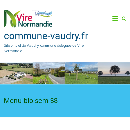
Skip
to
content
commune-vaudry.fr
Site officiel de Vaudry, commune déléguée de Vire
Normandie.
Menu bio sem 38