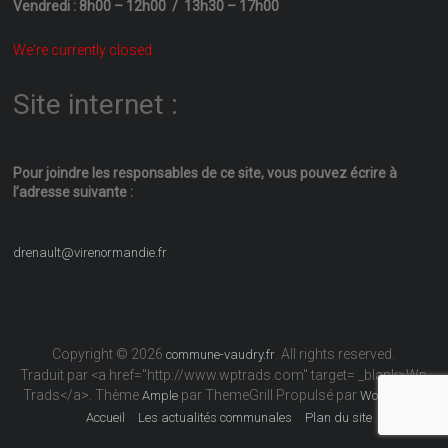
Vendredi : 8h00 – 12h00 / 13h30 – 17h00
We're currently closed.
Site internet :
Pour joindre les responsables
de ce site, vous pouvez écrire
à
l’adresse suivante :
drenault@virenormandie.fr
Copyright © 2026
. All rights reserved.
commune-vaudry.fr
Traduit par <a href="http://www.wptrads.com" target= _blank>Wp
Trads</a>. Thème
par ThemeGrill Propulsé par
Ample
WordPress
Accueil
Les actualités communales
Plan du site