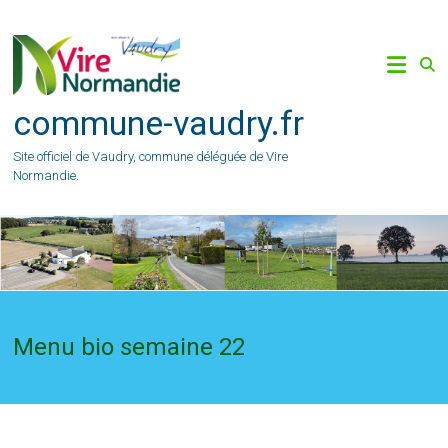
Skip
to
content
commune-vaudry.fr
Site officiel de Vaudry, commune déléguée de Vire
Normandie.
Menu bio semaine 22