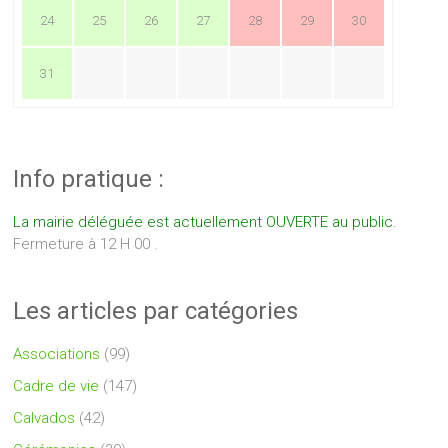
24
25
26
27
28
29
30
31
Info pratique :
La mairie déléguée est actuellement OUVERTE au public.
Fermeture à 12 H 00 .
Les articles par catégories
Associations
(99)
Cadre de vie
(147)
Calvados
(42)