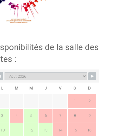
sponibilités de la salle des
tes :
L
M
M
J
V
S
D
1
2
3
4
5
6
7
8
9
10
11
12
13
14
15
16