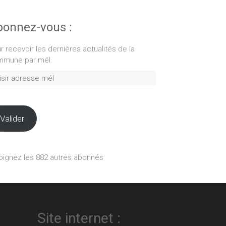
onnez-vous :
r recevoir les dernières actualités de la
mune par mél.
ir
esse
Valider
oignez les 882 autres abonnés
Site internet :