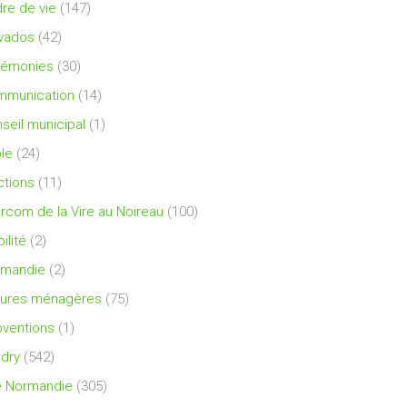
re de vie
(147)
vados
(42)
rémonies
(30)
mmunication
(14)
seil municipal
(1)
le
(24)
ctions
(11)
ercom de la Vire au Noireau
(100)
ilité
(2)
rmandie
(2)
ures ménagères
(75)
ventions
(1)
dry
(542)
e Normandie
(305)