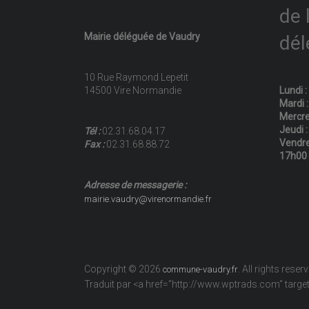
de 
Mairie déléguée de Vaudry
dél
10 Rue Raymond Lepetit
14500 Vire Normandie
Lundi 
Mardi 
Mercre
Jeudi 
Tél :
02.31.68.04.17
Vendre
Fax :
02.31.68.88.72
17h00
Adresse de messagerie :
mairie.vaudry@virenormandie.fr
Copyright © 2026
. All rights reser
commune-vaudry.fr
Traduit par <a href="http://www.wptrads.com" tar