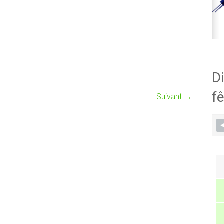
Di
fê
Suivant →