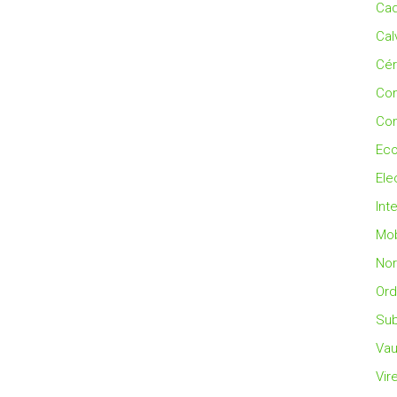
Cad
Cal
Cé
Co
Con
Eco
Ele
Int
Mob
No
Ord
Sub
Vau
Vir