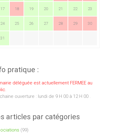
17
18
19
20
21
22
23
24
25
26
27
28
29
30
31
fo pratique :
mairie déléguée est actuellement FERMEE au
lic.
chaine ouverture : lundi de 9 H 00 à 12 H 00 .
s articles par catégories
ociations
(99)