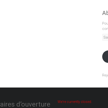
Ab
Pou
com
Sais
adr
mél
Rej
We're currently closed.
aires d’ouverture