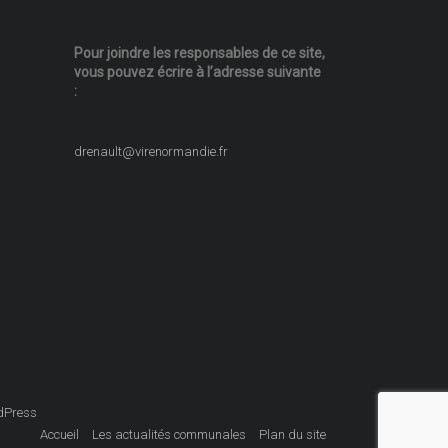
Pour joindre les responsables
de ce site,
vous pouvez écrire
à l’adresse suivante
:
drenault@virenormandie.fr
dPress
Accueil
Les actualités communales
Plan du site