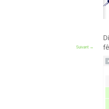
Di
fê
Suivant →