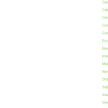
Cad
Cal
Cé
Co
Con
Eco
Ele
Int
Mob
No
Ord
Sub
Vau
Vir