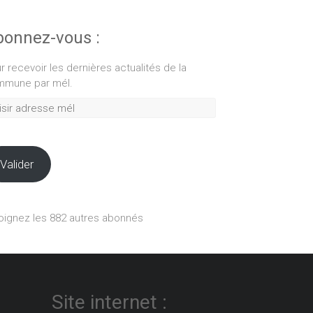
onnez-vous :
r recevoir les dernières actualités de la
mune par mél.
ir
esse
Valider
oignez les 882 autres abonnés
Site internet :