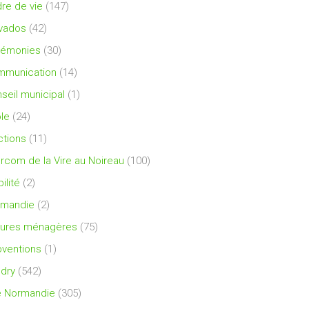
re de vie
(147)
vados
(42)
rémonies
(30)
mmunication
(14)
seil municipal
(1)
le
(24)
ctions
(11)
ercom de la Vire au Noireau
(100)
ilité
(2)
rmandie
(2)
ures ménagères
(75)
ventions
(1)
dry
(542)
e Normandie
(305)