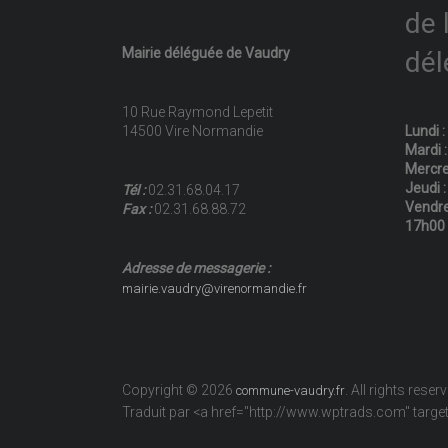
de 
Mairie déléguée de Vaudry
dél
10 Rue Raymond Lepetit
14500 Vire Normandie
Lundi 
Mardi 
Mercre
Jeudi 
Tél :
02.31.68.04.17
Vendre
Fax :
02.31.68.88.72
17h00
Adresse de messagerie :
mairie.vaudry@virenormandie.fr
Copyright © 2026
. All rights reser
commune-vaudry.fr
Traduit par <a href="http://www.wptrads.com" tar