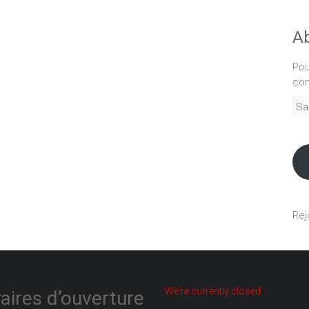
Ab
Pou
com
Sais
adr
mél
Rej
We're currently closed.
aires d’ouverture