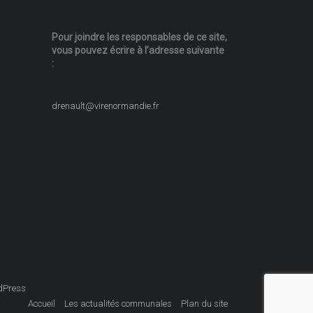
Pour joindre les responsables
de ce site,
vous pouvez écrire
à l’adresse suivante
:
drenault@virenormandie.fr
dPress
Accueil
Les actualités communales
Plan du site