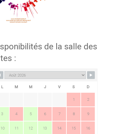
sponibilités de la salle des
tes :
L
M
M
J
V
S
D
1
2
3
4
5
6
7
8
9
10
11
12
13
14
15
16