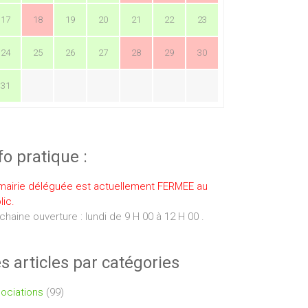
17
18
19
20
21
22
23
24
25
26
27
28
29
30
31
fo pratique :
mairie déléguée est actuellement FERMEE au
lic.
chaine ouverture : lundi de 9 H 00 à 12 H 00 .
s articles par catégories
ociations
(99)