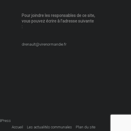
Pour joindre les responsables
de ce site,
vous pouvez écrire
à l’adresse suivante
:
drenault@virenormandie.fr
dPress
Accueil
Les actualités communales
Plan du site