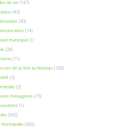
re de vie
(147)
vados
(42)
rémonies
(30)
mmunication
(14)
seil municipal
(1)
le
(24)
ctions
(11)
ercom de la Vire au Noireau
(100)
ilité
(2)
rmandie
(2)
ures ménagères
(75)
ventions
(1)
dry
(542)
e Normandie
(305)