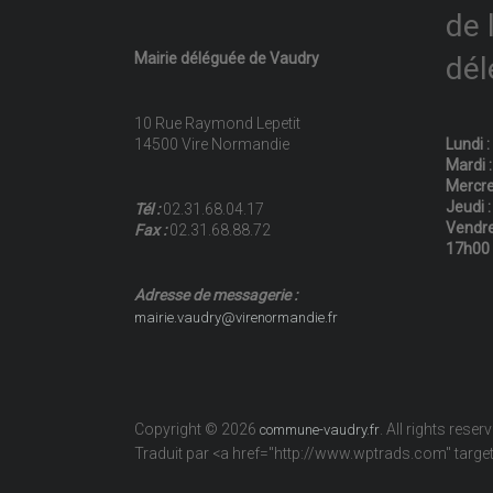
de 
Mairie déléguée de Vaudry
dél
10 Rue Raymond Lepetit
14500 Vire Normandie
Lundi 
Mardi 
Mercre
Jeudi 
Tél :
02.31.68.04.17
Vendre
Fax :
02.31.68.88.72
17h00
Adresse de messagerie :
mairie.vaudry@virenormandie.fr
Copyright © 2026
. All rights reser
commune-vaudry.fr
Traduit par <a href="http://www.wptrads.com" tar