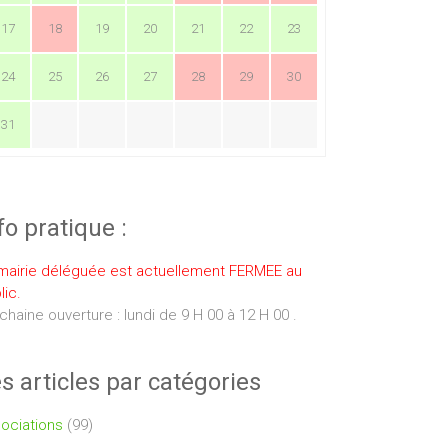
17
18
19
20
21
22
23
24
25
26
27
28
29
30
31
fo pratique :
mairie déléguée est actuellement FERMEE au
lic.
chaine ouverture : lundi de 9 H 00 à 12 H 00 .
s articles par catégories
ociations
(99)