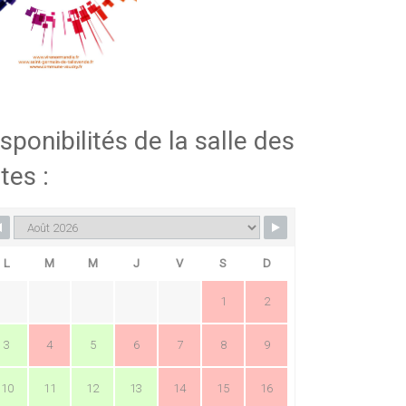
sponibilités de la salle des
tes :
L
M
M
J
V
S
D
1
2
3
4
5
6
7
8
9
10
11
12
13
14
15
16