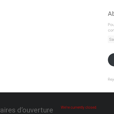
Ab
Pou
com
Sais
adr
mél
Rej
We're currently closed.
aires d’ouverture