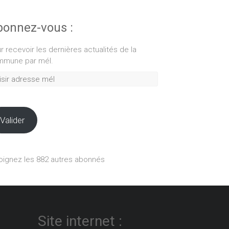
onnez-vous :
r recevoir les dernières actualités de la
mune par mél.
ir
esse
Valider
oignez les 882 autres abonnés
Site internet :