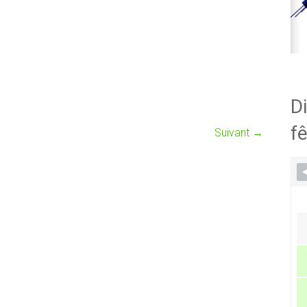
Di
fê
Suivant →