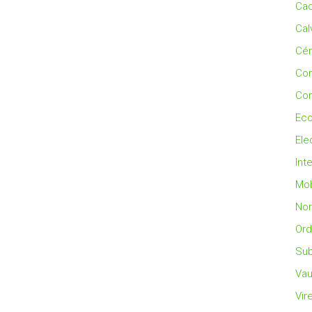
Cad
Cal
Cé
Co
Con
Eco
Ele
Int
Mob
No
Ord
Sub
Vau
Vir