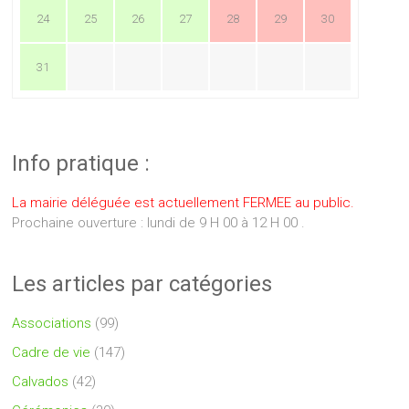
24
25
26
27
28
29
30
31
Info pratique :
La mairie déléguée est actuellement FERMEE au public.
Prochaine ouverture : lundi de 9 H 00 à 12 H 00 .
Les articles par catégories
Associations
(99)
Cadre de vie
(147)
Calvados
(42)