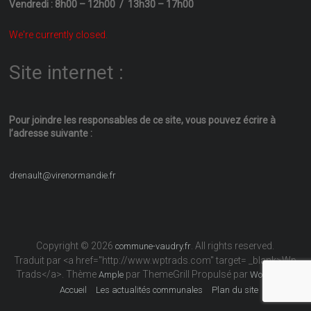
Vendredi : 8h00 – 12h00 / 13h30 – 17h00
We're currently closed.
Site internet :
Pour joindre les responsables
de ce site, vous pouvez écrire
à
l’adresse suivante :
drenault@virenormandie.fr
Copyright © 2026
. All rights reserved.
commune-vaudry.fr
Traduit par <a href="http://www.wptrads.com" target= _blank>Wp
Trads</a>. Thème
par ThemeGrill Propulsé par
Ample
WordPress
Accueil
Les actualités communales
Plan du site