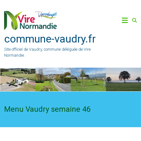
Skip
to
content
commune-vaudry.fr
Site officiel de Vaudry, commune déléguée de Vire
Normandie.
Menu Vaudry semaine 46