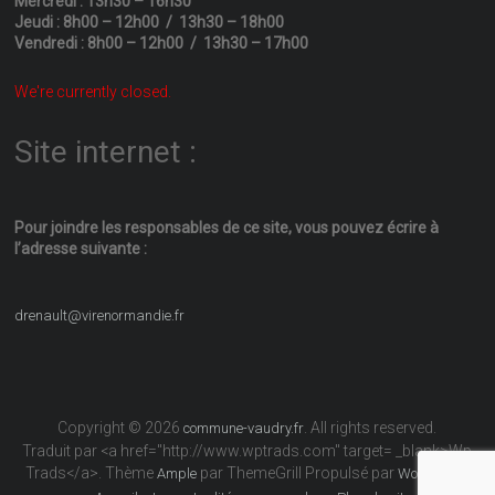
Mercredi : 13h30 – 16h30
Jeudi : 8h00 – 12h00 / 13h30 – 18h00
Vendredi : 8h00 – 12h00 / 13h30 – 17h00
We're currently closed.
Site internet :
Pour joindre les responsables
de ce site, vous pouvez écrire
à
l’adresse suivante :
drenault@virenormandie.fr
Copyright © 2026
. All rights reserved.
commune-vaudry.fr
Traduit par <a href="http://www.wptrads.com" target= _blank>Wp
Trads</a>. Thème
par ThemeGrill Propulsé par
Ample
WordPress