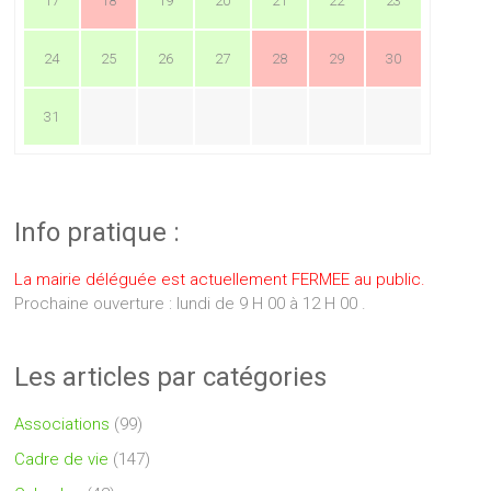
17
18
19
20
21
22
23
24
25
26
27
28
29
30
31
Info pratique :
La mairie déléguée est actuellement FERMEE au public.
Prochaine ouverture : lundi de 9 H 00 à 12 H 00 .
Les articles par catégories
Associations
(99)
Cadre de vie
(147)