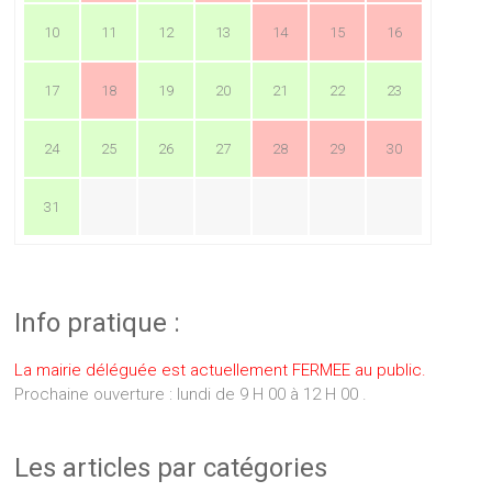
10
11
12
13
14
15
16
17
18
19
20
21
22
23
24
25
26
27
28
29
30
31
Info pratique :
La mairie déléguée est actuellement FERMEE au public.
Prochaine ouverture : lundi de 9 H 00 à 12 H 00 .
Les articles par catégories