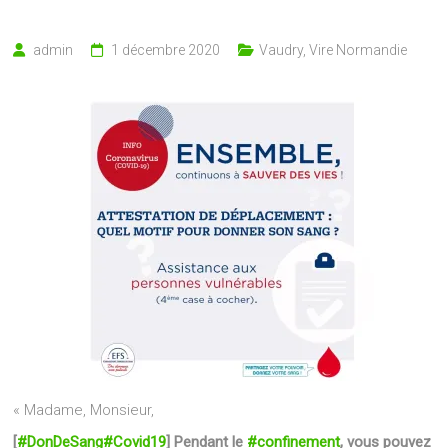
admin
1 décembre 2020
Vaudry
,
Vire Normandie
« Madame, Monsieur,
[
#DonDeSang
#Covid19
] Pendant le
#confinement
, vous pouvez