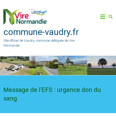
Skip
to
content
commune-vaudry.fr
Site officiel de Vaudry, commune déléguée de Vire
Normandie.
Message de l’EFS : urgence don du
sang