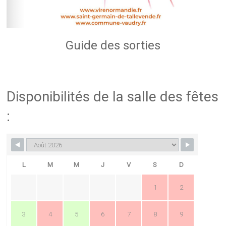
Guide des sorties
Disponibilités de la salle des fêtes
:
L
M
M
J
V
S
D
1
2
3
4
5
6
7
8
9