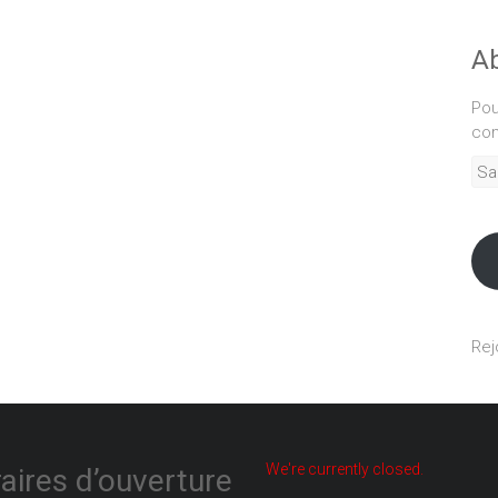
Ab
Pou
com
Sais
adr
mél
Rej
We're currently closed.
aires d’ouverture