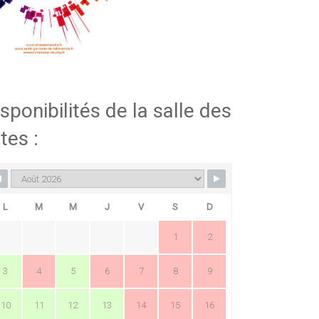
sponibilités de la salle des
tes :
L
M
M
J
V
S
D
1
2
3
4
5
6
7
8
9
10
11
12
13
14
15
16