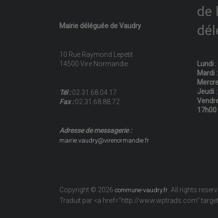
de 
Mairie déléguée de Vaudry
dél
10 Rue Raymond Lepetit
14500 Vire Normandie
Lundi 
Mardi 
Mercre
Jeudi 
Tél :
02.31.68.04.17
Vendre
Fax :
02.31.68.88.72
17h00
Adresse de messagerie :
mairie.vaudry@virenormandie.fr
Copyright © 2026
. All rights reser
commune-vaudry.fr
Traduit par <a href="http://www.wptrads.com" tar