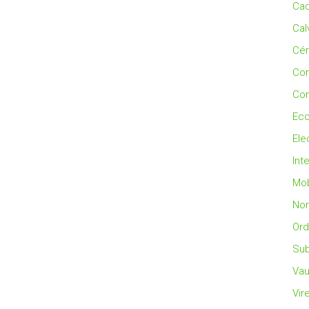
Cad
Cal
Cé
Co
Con
Eco
Ele
Int
Mob
No
Ord
Sub
Vau
Vir