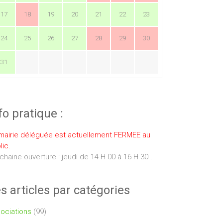
17
18
19
20
21
22
23
24
25
26
27
28
29
30
31
fo pratique :
mairie déléguée est actuellement FERMEE au
lic.
chaine ouverture : jeudi de 14 H 00 à 16 H 30 .
s articles par catégories
ociations
(99)