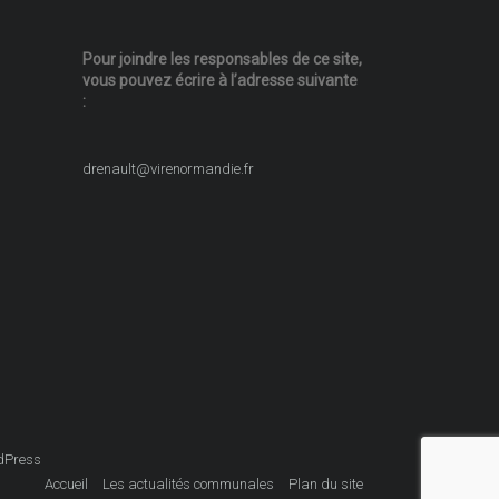
Pour joindre les responsables
de ce site,
vous pouvez écrire
à l’adresse suivante
:
drenault@virenormandie.fr
dPress
Accueil
Les actualités communales
Plan du site