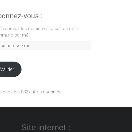
onnez-vous :
r recevoir les dernières actualités de la
mune par mél.
ir
esse
Valider
oignez les 882 autres abonnés
Site internet :