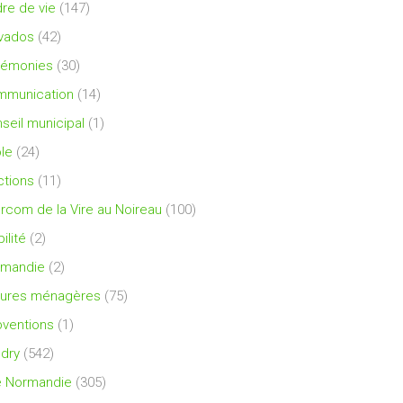
re de vie
(147)
vados
(42)
rémonies
(30)
mmunication
(14)
seil municipal
(1)
le
(24)
ctions
(11)
ercom de la Vire au Noireau
(100)
ilité
(2)
rmandie
(2)
ures ménagères
(75)
ventions
(1)
dry
(542)
e Normandie
(305)