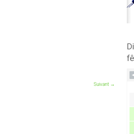
Di
fê
Suivant →