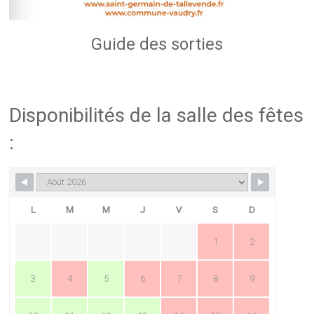
Guide des sorties
Disponibilités de la salle des fêtes
:
L
M
M
J
V
S
D
1
2
3
4
5
6
7
8
9