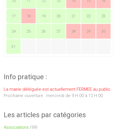
10
11
12
13
14
15
16
17
18
19
20
21
22
23
24
25
26
27
28
29
30
31
Info pratique :
La mairie déléguée est actuellement FERMEE au public.
Prochaine ouverture : mercredi de 9 H 00 à 12 H 00 .
Les articles par catégories
Associations
(99)