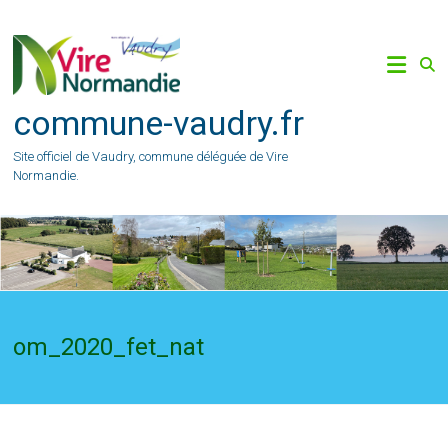
Skip
to
content
commune-vaudry.fr
Site officiel de Vaudry, commune déléguée de Vire
Normandie.
om_2020_fet_nat