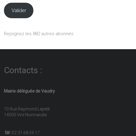
Valider
Rejoignez les 882 autres abonnés
Contacts :
Mairie déléguée de Vaudry
10 Rue Raymond Lepetit
14500 Vire Normandie
Tél :
02.31.68.04.17