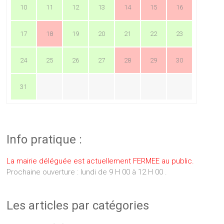
10
11
12
13
14
15
16
17
18
19
20
21
22
23
24
25
26
27
28
29
30
31
Info pratique :
La mairie déléguée est actuellement FERMEE au public.
Prochaine ouverture : lundi de 9 H 00 à 12 H 00 .
Les articles par catégories