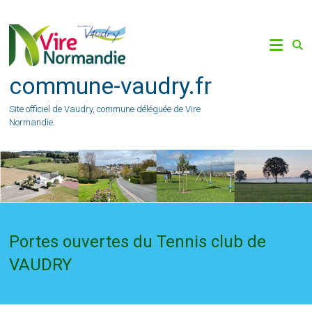
Skip
to
content
commune-vaudry.fr
Site officiel de Vaudry, commune déléguée de Vire
Normandie.
Portes ouvertes du Tennis club de
VAUDRY