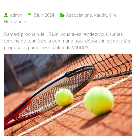
admin
8 juin 2024
Associations
,
Vaudry
,
Vire
Normandie
Samedi prochain, le 15 juin, vous avez rendez-vous sur les
terrains de tennis de la commune pour découvrir les activités
proposées par le Tennis club de VAUDRY.