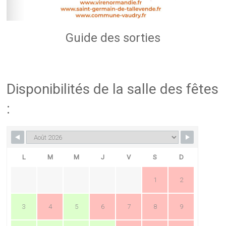
Guide des sorties
Disponibilités de la salle des fêtes
:
L
M
M
J
V
S
D
1
2
3
4
5
6
7
8
9