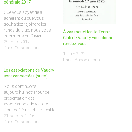
générale 2017
Que vous soyez déjà
adhérent ou que vous
souhaitiez rejoindre les
rangs du club, nous vous
À vos raquettes, le Tennis
informons qu'Olivier
Club de Vaudry vous donne
LEDANOIS, le président, vous
29 mars 2017
rendez-vous !
invite à l'assemblée générale.
Dans "Associations"
Elle est prévue le mercredi 26
10 juin 2023
avril, à partir de 20h30, à la
Dans "Associations"
mairie déléguée de Vaudry.
Les associations de Vaudry
sont connectées (suite)
Nous continuons
aujourd'hui notre tour de
présentation des
associations de Vaudry.
Pour ce 2ème article c'est le
Club de Tennis de Vaudry
21 octobre 2016
que vous pouvez découvrir,
Dans "Associations"
plus en détails, ici.