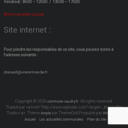
Vendredi : 8h00 – 12h00 / 13h30 – 17h00
We're currently closed.
Site internet :
Pour joindre les responsables
de ce site, vous pouvez écrire
à
l’adresse suivante :
drenault@virenormandie.fr
Copyright © 2026
. All rights reserved.
commune-vaudry.fr
Traduit par <a href="http://www.wptrads.com" target= _blank>Wp
Trads</a>. Thème
par ThemeGrill Propulsé par
Ample
WordPress
Accueil
Les actualités communales
Plan du site