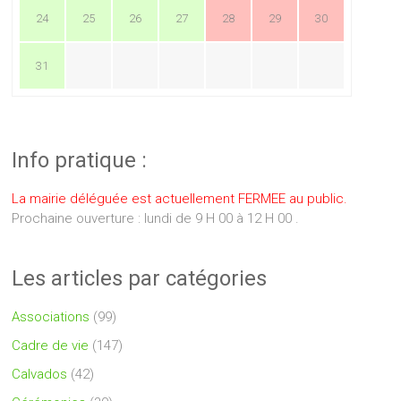
24
25
26
27
28
29
30
31
Info pratique :
La mairie déléguée est actuellement FERMEE au public.
Prochaine ouverture : lundi de 9 H 00 à 12 H 00 .
Les articles par catégories
Associations
(99)
Cadre de vie
(147)
Calvados
(42)