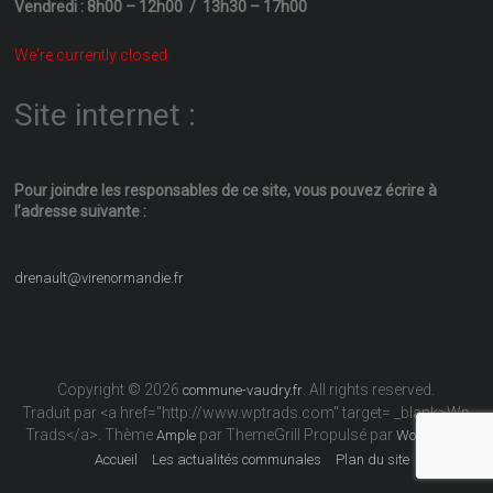
Vendredi : 8h00 – 12h00 / 13h30 – 17h00
We're currently closed.
Site internet :
Pour joindre les responsables
de ce site, vous pouvez écrire
à
l’adresse suivante :
drenault@virenormandie.fr
Copyright © 2026
. All rights reserved.
commune-vaudry.fr
Traduit par <a href="http://www.wptrads.com" target= _blank>Wp
Trads</a>. Thème
par ThemeGrill Propulsé par
Ample
WordPress
Accueil
Les actualités communales
Plan du site