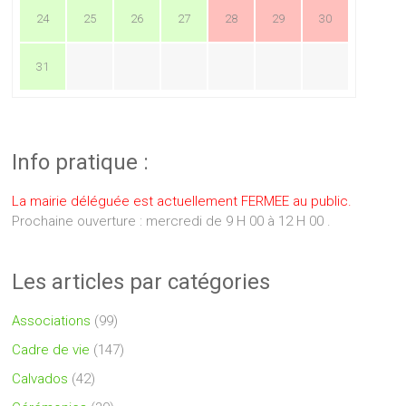
24
25
26
27
28
29
30
31
Info pratique :
La mairie déléguée est actuellement FERMEE au public.
Prochaine ouverture : mercredi de 9 H 00 à 12 H 00 .
Les articles par catégories
Associations
(99)
Cadre de vie
(147)
Calvados
(42)