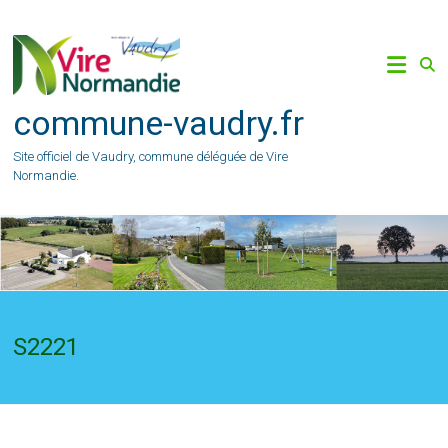
Skip
to
content
commune-vaudry.fr
Site officiel de Vaudry, commune déléguée de Vire
Normandie.
S2221