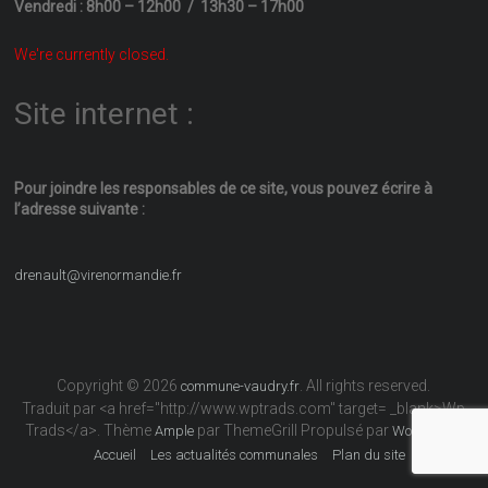
Vendredi : 8h00 – 12h00 / 13h30 – 17h00
We're currently closed.
Site internet :
Pour joindre les responsables
de ce site, vous pouvez écrire
à
l’adresse suivante :
drenault@virenormandie.fr
Copyright © 2026
. All rights reserved.
commune-vaudry.fr
Traduit par <a href="http://www.wptrads.com" target= _blank>Wp
Trads</a>. Thème
par ThemeGrill Propulsé par
Ample
WordPress
Accueil
Les actualités communales
Plan du site