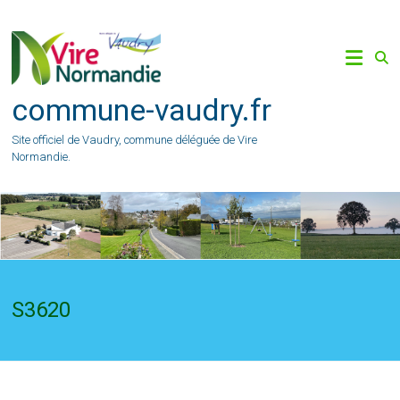
Skip
to
content
commune-vaudry.fr
Site officiel de Vaudry, commune déléguée de Vire
Normandie.
S3620