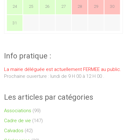
24
25
26
27
28
29
30
31
Info pratique :
La mairie déléguée est actuellement FERMEE au public.
Prochaine ouverture : lundi de 9 H 00 à 12 H 00 .
Les articles par catégories
Associations
(99)
Cadre de vie
(147)
Calvados
(42)