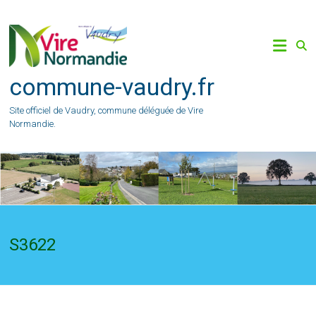
Skip
to
content
commune-vaudry.fr
Site officiel de Vaudry, commune déléguée de Vire
Normandie.
S3622