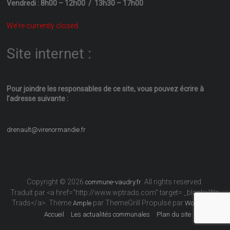
Vendredi : 8h00 – 12h00 / 13h30 – 17h00
We're currently closed.
Site internet :
Pour joindre les responsables
de ce site, vous pouvez écrire
à
l’adresse suivante :
drenault@virenormandie.fr
Copyright © 2026
. All rights reserved.
commune-vaudry.fr
Traduit par <a href="http://www.wptrads.com" target= _blank>Wp
Trads</a>. Thème
par ThemeGrill Propulsé par
Ample
WordPress
Accueil
Les actualités communales
Plan du site