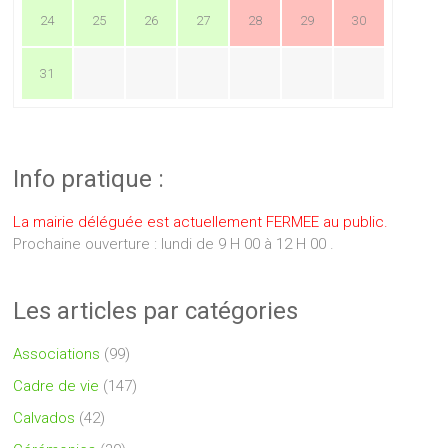
24
25
26
27
28
29
30
31
Info pratique :
La mairie déléguée est actuellement FERMEE au public.
Prochaine ouverture : lundi de 9 H 00 à 12 H 00 .
Les articles par catégories
Associations
(99)
Cadre de vie
(147)
Calvados
(42)