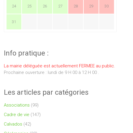
24
25
26
27
28
29
30
31
Info pratique :
La mairie déléguée est actuellement FERMEE au public.
Prochaine ouverture : lundi de 9 H 00 à 12 H 00 .
Les articles par catégories
Associations
(99)
Cadre de vie
(147)
Calvados
(42)