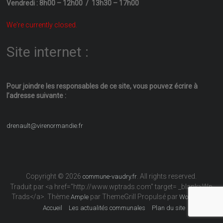
Vendredi : 8h00 – 12h00 / 13h30 – 17h00
We're currently closed.
Site internet :
Pour joindre les responsables
de ce site, vous pouvez écrire
à
l’adresse suivante :
drenault@virenormandie.fr
Copyright © 2026
. All rights reserved.
commune-vaudry.fr
Traduit par <a href="http://www.wptrads.com" target= _blank>Wp
Trads</a>. Thème
par ThemeGrill Propulsé par
Ample
WordPress
Accueil
Les actualités communales
Plan du site