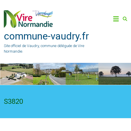
Skip
to
content
commune-vaudry.fr
Site officiel de Vaudry, commune déléguée de Vire
Normandie.
S3820