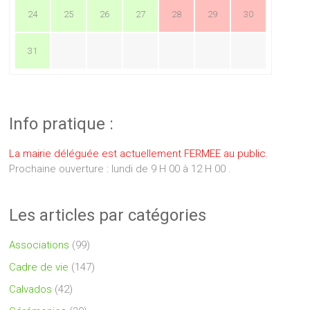
24
25
26
27
28
29
30
31
Info pratique :
La mairie déléguée est actuellement FERMEE au public.
Prochaine ouverture : lundi de 9 H 00 à 12 H 00 .
Les articles par catégories
Associations
(99)
Cadre de vie
(147)
Calvados
(42)