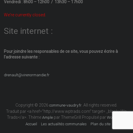
Vendredi : 8h00 – 12h00 / 13h30 – 17h00
We're currently closed.
Site internet :
Pour joindre les responsables
de ce site, vous pouvez écrire
à
l’adresse suivante :
drenault@virenormandie.fr
Copyright © 2026
. All rights reserved.
commune-vaudry.fr
Traduit par <a href="http://www.wptrads.com" target= _blank>Wp
Trads</a>. Thème
par ThemeGrill Propulsé par
Ample
WordPress
Accueil
Les actualités communales
Plan du site