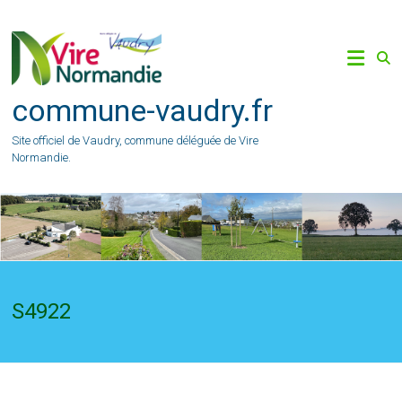
Skip
to
content
commune-vaudry.fr
Site officiel de Vaudry, commune déléguée de Vire
Normandie.
S4922