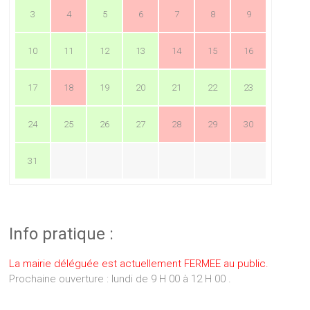
3
4
5
6
7
8
9
10
11
12
13
14
15
16
17
18
19
20
21
22
23
24
25
26
27
28
29
30
31
Info pratique :
La mairie déléguée est actuellement FERMEE au public.
Prochaine ouverture : lundi de 9 H 00 à 12 H 00 .