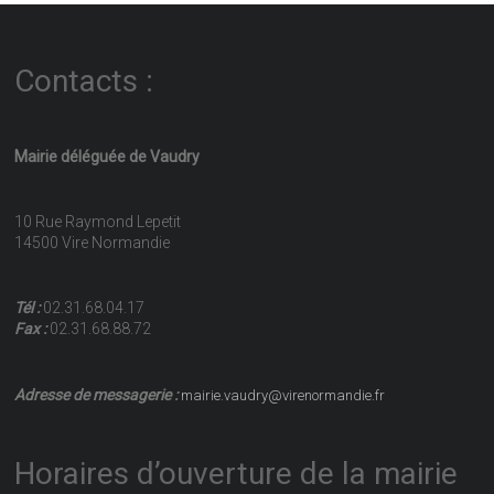
Contacts :
Mairie déléguée de Vaudry
10 Rue Raymond Lepetit
14500 Vire Normandie
Tél :
02.31.68.04.17
Fax :
02.31.68.88.72
Adresse de messagerie :
mairie.vaudry@virenormandie.fr
Horaires d’ouverture de la mairie