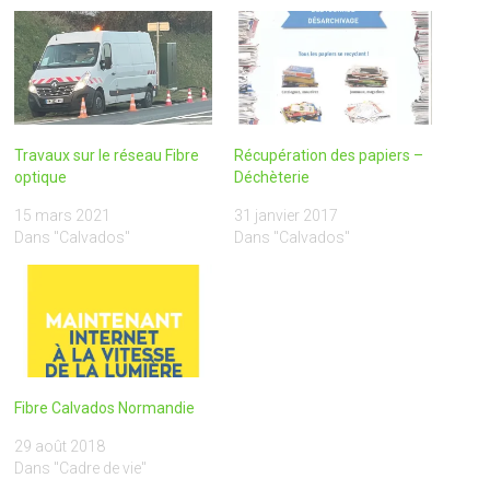
Travaux sur le réseau Fibre
Récupération des papiers –
optique
Déchèterie
15 mars 2021
31 janvier 2017
Dans "Calvados"
Dans "Calvados"
Fibre Calvados Normandie
29 août 2018
Dans "Cadre de vie"