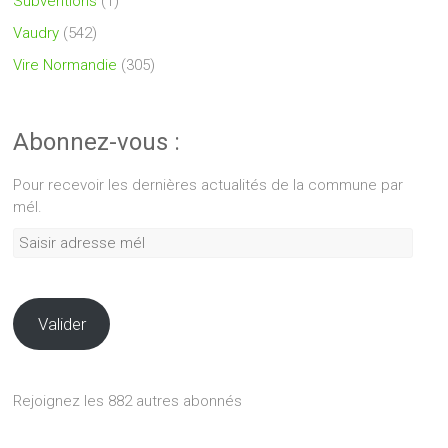
Subventions
(1)
Vaudry
(542)
Vire Normandie
(305)
Abonnez-vous :
Pour recevoir les dernières actualités de la commune par
mél.
Saisir
adresse
mél
Valider
Rejoignez les 882 autres abonnés