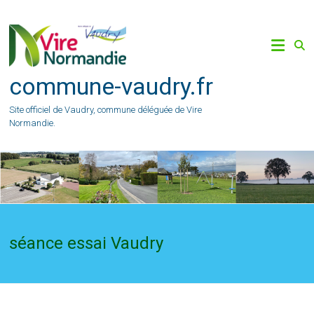
Skip
to
content
commune-vaudry.fr
Site officiel de Vaudry, commune déléguée de Vire
Normandie.
séance essai Vaudry