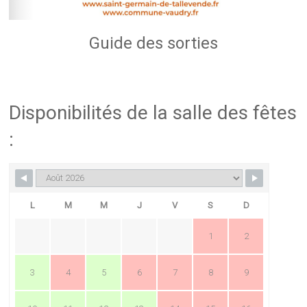
Guide des sorties
Disponibilités de la salle des fêtes
:
L
M
M
J
V
S
D
1
2
3
4
5
6
7
8
9