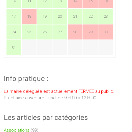
10
11
12
13
14
15
16
17
18
19
20
21
22
23
24
25
26
27
28
29
30
31
Info pratique :
La mairie déléguée est actuellement FERMEE au public.
Prochaine ouverture : lundi de 9 H 00 à 12 H 00 .
Les articles par catégories
Associations
(99)