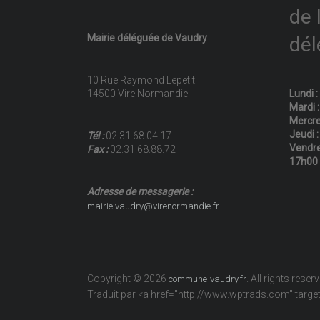
de 
Mairie déléguée de Vaudry
dél
10 Rue Raymond Lepetit
14500 Vire Normandie
Lundi 
Mardi 
Mercre
Jeudi 
Tél :
02.31.68.04.17
Vendre
Fax :
02.31.68.88.72
17h00
Adresse de messagerie :
mairie.vaudry@virenormandie.fr
Copyright © 2026
. All rights reser
commune-vaudry.fr
Traduit par <a href="http://www.wptrads.com" tar