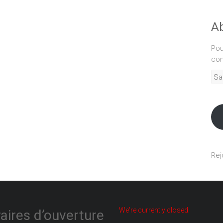
Ab
Pou
com
Sais
adr
mél
Rej
We're currently closed.
aires d’ouverture