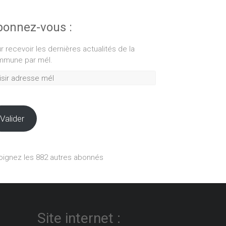
onnez-vous :
r recevoir les dernières actualités de la
mune par mél.
ir
esse
Valider
oignez les 882 autres abonnés
Site internet :