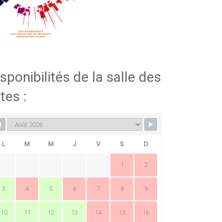
sponibilités de la salle des
tes :
L
M
M
J
V
S
D
1
2
3
4
5
6
7
8
9
10
11
12
13
14
15
16