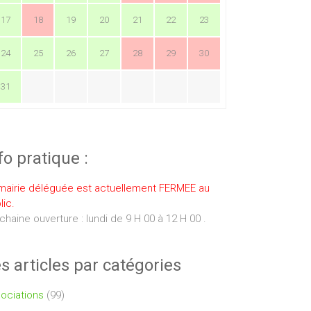
17
18
19
20
21
22
23
24
25
26
27
28
29
30
31
fo pratique :
mairie déléguée est actuellement FERMEE au
lic.
chaine ouverture : lundi de 9 H 00 à 12 H 00 .
s articles par catégories
ociations
(99)