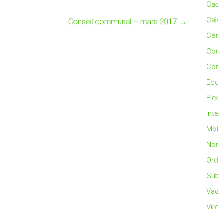
Cad
Cal
Conseil communal – mars 2017
→
Cé
Co
Con
Eco
Ele
Int
Mob
No
Ord
Sub
Vau
Vir