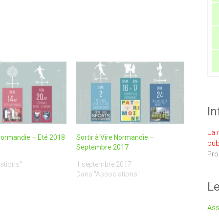
In
La 
 Normandie – Eté 2018
Sortir à Vire Normandie –
pub
Septembre 2017
Pro
ations"
1 septembre 2017
Dans "Associations"
Le
Ass