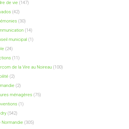
re de vie
(147)
vados
(42)
rémonies
(30)
mmunication
(14)
seil municipal
(1)
le
(24)
ctions
(11)
ercom de la Vire au Noireau
(100)
ilité
(2)
rmandie
(2)
ures ménagères
(75)
ventions
(1)
dry
(542)
e Normandie
(305)