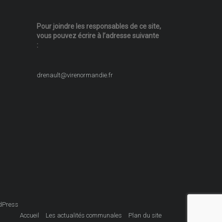
Pour joindre les responsables
de ce site,
vous pouvez écrire
à l’adresse suivante
:
drenault@virenormandie.fr
dPress
Accueil
Les actualités communales
Plan du site