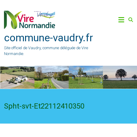
Skip
to
content
commune-vaudry.fr
Site officiel de Vaudry, commune déléguée de Vire
Normandie.
Spht-svt-Et22112410350