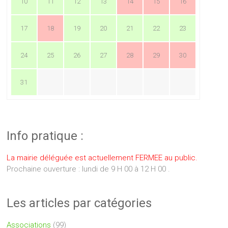
10
11
12
13
14
15
16
17
18
19
20
21
22
23
24
25
26
27
28
29
30
31
Info pratique :
La mairie déléguée est actuellement FERMEE au public.
Prochaine ouverture : lundi de 9 H 00 à 12 H 00 .
Les articles par catégories
Associations
(99)