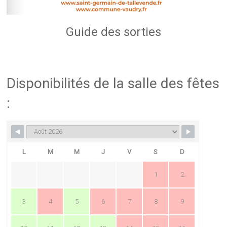
Guide des sorties
Disponibilités de la salle des fêtes
:
L
M
M
J
V
S
D
1
2
3
4
5
6
7
8
9