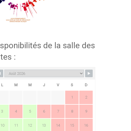
sponibilités de la salle des
tes :
L
M
M
J
V
S
D
1
2
3
4
5
6
7
8
9
10
11
12
13
14
15
16