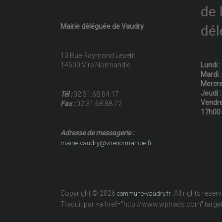
de 
Mairie déléguée de Vaudry
dél
10 Rue Raymond Lepetit
14500 Vire Normandie
Lundi 
Mardi 
Mercre
Jeudi 
Tél :
02.31.68.04.17
Vendre
Fax :
02.31.68.88.72
17h00
Adresse de messagerie :
mairie.vaudry@virenormandie.fr
Copyright © 2026
. All rights reser
commune-vaudry.fr
Traduit par <a href="http://www.wptrads.com" tar