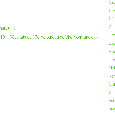
Cad
Cal
Cé
Co
mai 2019
Con
019 – Résultats du 17ème bureau de Vire Normandie
→
Eco
Ele
Int
Mob
No
Ord
Sub
Vau
Vir