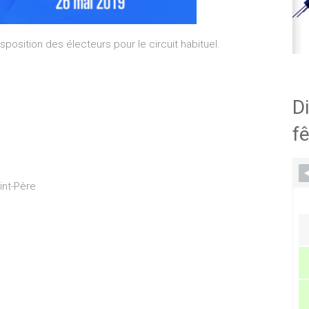
position des électeurs pour le circuit habituel.
Di
fê
int-Père