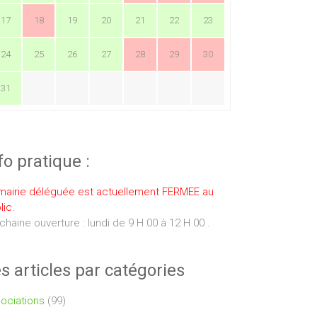
17
18
19
20
21
22
23
24
25
26
27
28
29
30
31
fo pratique :
mairie déléguée est actuellement FERMEE au
lic.
chaine ouverture : lundi de 9 H 00 à 12 H 00 .
s articles par catégories
ociations
(99)