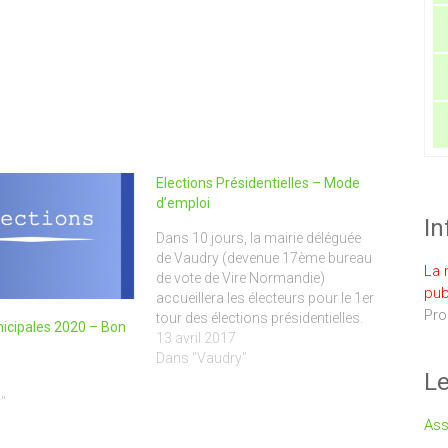
Elections Présidentielles – Mode
d’emploi
In
Dans 10 jours, la mairie déléguée
de Vaudry (devenue 17ème bureau
La 
de vote de Vire Normandie)
pub
accueillera les électeurs pour le 1er
Pro
tour des élections présidentielles.
nicipales 2020 – Bon
Le bureau sera ouvert de 8h à 19h.
13 avril 2017
Depuis quelques jours, vous devez
Dans "Vaudry"
Le
être en possession de votre
nouvelle carte d'électeur, pensez à
"
la…
Ass