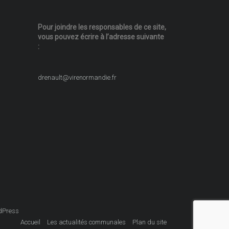
Pour joindre les responsables
de ce site,
vous pouvez écrire
à l’adresse suivante
:
drenault@virenormandie.fr
dPress
Accueil
Les actualités communales
Plan du site