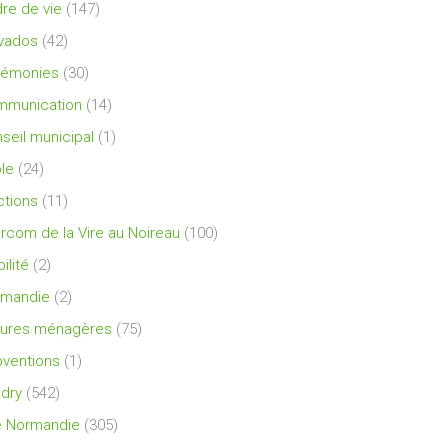
re de vie
(147)
vados
(42)
rémonies
(30)
mmunication
(14)
seil municipal
(1)
le
(24)
ctions
(11)
ercom de la Vire au Noireau
(100)
ilité
(2)
rmandie
(2)
ures ménagères
(75)
ventions
(1)
dry
(542)
e Normandie
(305)