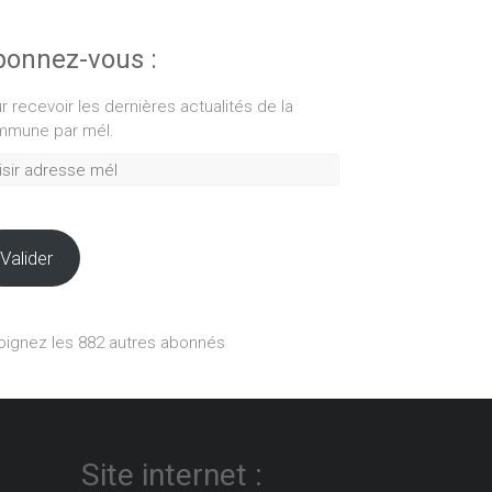
onnez-vous :
r recevoir les dernières actualités de la
mune par mél.
ir
esse
Valider
oignez les 882 autres abonnés
Site internet :