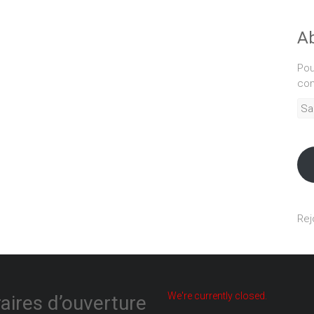
Ab
Pou
com
Sais
adr
mél
Rej
We're currently closed.
aires d’ouverture