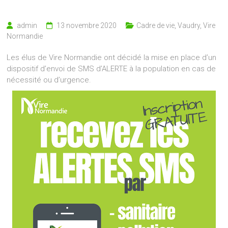
admin
13 novembre 2020
Cadre de vie
,
Vaudry
,
Vire
Normandie
Les élus de Vire Normandie ont décidé la mise en place d’un
dispositif d’envoi de SMS d’ALERTE à la population en cas de
nécessité ou d’urgence.