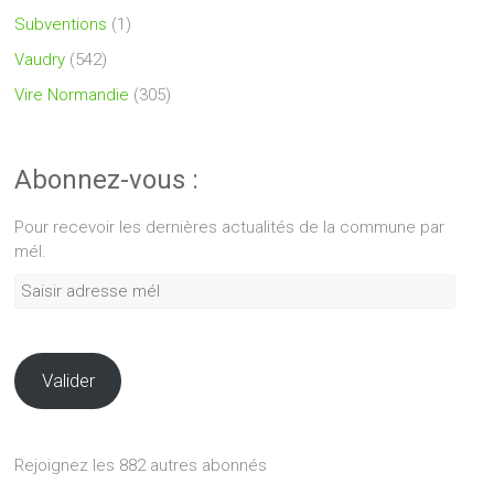
Subventions
(1)
Vaudry
(542)
Vire Normandie
(305)
Abonnez-vous :
Pour recevoir les dernières actualités de la commune par
mél.
Saisir
adresse
mél
Valider
Rejoignez les 882 autres abonnés