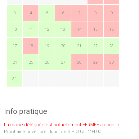
3
4
5
6
7
8
9
10
11
12
13
14
15
16
17
18
19
20
21
22
23
24
25
26
27
28
29
30
31
Info pratique :
La mairie déléguée est actuellement FERMEE au public.
Prochaine ouverture : lundi de 9 H 00 à 12 H 00 .