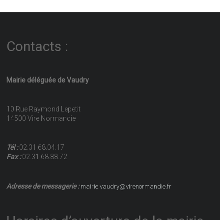
Contacts :
Mairie déléguée de Vaudry
10 Rue Raymond Lepetit
14500 Vire Normandie
Tél :
02.31.68.04.17
Fax :
02.31.68.88.72
Adresse de messagerie :
mairie.vaudry@virenormandie.fr