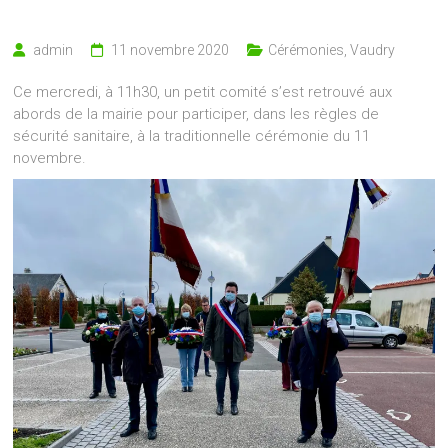
admin
11 novembre 2020
Cérémonies
,
Vaudry
Ce mercredi, à 11h30, un petit comité s’est retrouvé aux
abords de la mairie pour participer, dans les règles de
sécurité sanitaire, à la traditionnelle cérémonie du 11
novembre.