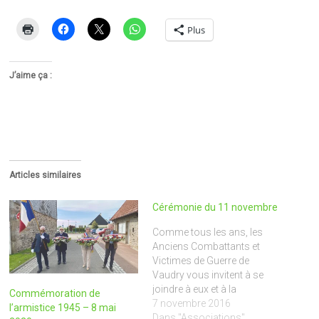
Plus
J’aime ça :
Articles similaires
Cérémonie du 11 novembre
Comme tous les ans, les
Anciens Combattants et
Victimes de Guerre de
Vaudry vous invitent à se
joindre à eux et à la
Commémoration de
municipalité pour les
7 novembre 2016
l’armistice 1945 – 8 mai
cérémonies
Dans "Associations"