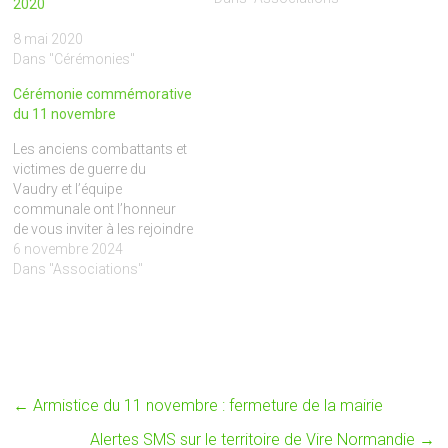
2020
commémoratives du 11
novembre. Un
8 mai 2020
rassemblement aura lieu, à
Dans "Cérémonies"
11h30, devant la mairie
Cérémonie commémorative
déléguée de Vaudry avant un
du 11 novembre
dépôt de gerbes au
monument aux…
Les anciens combattants et
victimes de guerre du
Vaudry et l’équipe
communale ont l’honneur
de vous inviter à les rejoindre
le lundi 11 novembre à partir
6 novembre 2024
de 09h15 devant la mairie
Dans "Associations"
déléguée. Au programme :
09h25 : Dépôt de gerbes au
Monument aux Morts de
VAUDRY et à la tombe du…
←
Armistice du 11 novembre : fermeture de la mairie
Alertes SMS sur le territoire de Vire Normandie
→